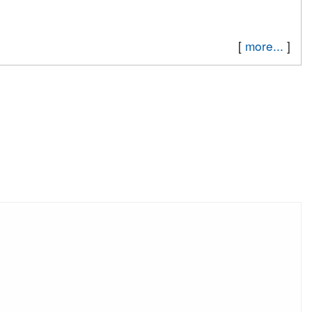
[
more...
]
成績達前60%獎項
第二名