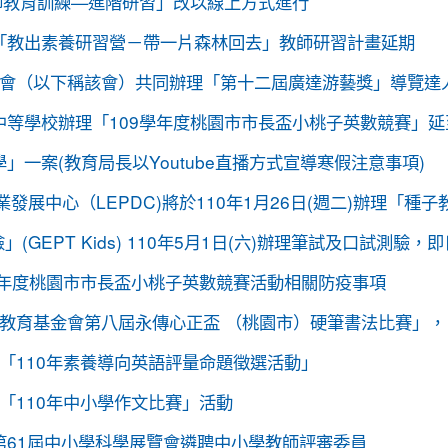
園市109學年度學生美術比賽」獲得繪畫類第三名! 四年四
師教育訓練—進階研習」改以線上方式進行
 交通部及桃園市政府關心您！
社區羽球聯誼賽成績優異
「教出素養研習營－帶一片森林回去」教師研習計畫延期
 交通部與桃園市政府關心您！
長盃滑輪溜冰錦標賽暨109年全民運動會代表隊選拔賽成績優
會（以下稱該會）共同辦理「第十二屆廣達游藝獎」導覽達
魂全國國小羽球分齡賽成績優異
等學校辦理「109學年度桃園市市長盃小桃子英數競賽」延至
寶獅萊夏季理事長盃溜冰錦標賽成績優異
一案(教育局長以Youtube直播方式宣導寒假注意事項)
長盃溜冰錦標賽成績優異
展中心（LEPDC)將於110年1月26日(週二)辦理「種
優異
GEPT Kids) 110年5月1日(六)辦理筆試及口試測驗
球錦標賽成績優異
學年度桃園市市長盃小桃子英數競賽活動相關防疫事項
聯合運動會楊梅區選拔賽成績優異
教育基金會第八屆永傳心正盃 （桃園市）硬筆書法比賽」，
圍棋對抗賽成績優異
「110年素養導向英語評量命題徵選活動」
.17)
「110年中小學作文比賽」活動
賽成績優異
第61屆中小學科學展覽會遴聘中小學教師評審委員
園市音樂比賽榮獲優等佳績！