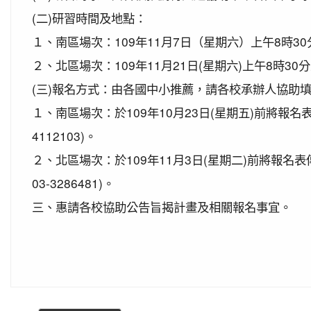
2020-10-27
本校學生參加運動i台灣109年桃園
(二)研習時間及地點：
賀!
2020-10-27
本校學生參加109年第30屆會長盃全
１、南區場次：109年11月7日（星期六）上午8時30
賀!
2020-10-27
本校學生參加109年桃園市基層運動
２、北區場次：109年11月21日(星期六)上午8時3
賀!
2020-10-21
恭喜本校六年六班花逸珊同學參加「桃
(三)報名方式：由各國中小推薦，請各校承辦人協助填
賀!
2020-10-05
本校學生參加109年新竹縣運動i台灣
１、南區場次：於109年10月23日(星期五)前將報
賀!
2020-09-10
本校學生參加109年桃園市運動會-市
4112103)。
賀!
2020-09-04
本校學生參加2020YONEX一線入
２、北區場次：於109年11月3日(星期二)前將報名
賀!
2020-07-15
本校學生參加2020年第六屆新北市
03-3286481)。
賀!
2020-07-08
本校學生參加109年桃園市運動會市
三、惠請各校協助公告旨揭計畫及相關報名事宜。
賀!
2020-03-11
109年校內美術比賽 得獎名單
賀!
2020-01-09
本校學生參加玄峰盃羽球錦標賽成績
賀!
2019-12-20
本校學生參加108年臺北市中正盃羽
賀!
2019-12-20
本校學生參加109年桃園市中小學校
賀!