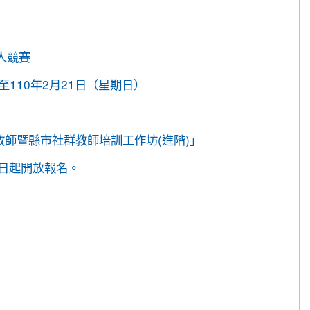
班黃品憲同學獲得繪畫類佳作!
異
人競賽
110年2月21日（星期日）
子教師暨縣市社群教師培訓工作坊(進階)」
，即日起開放報名。