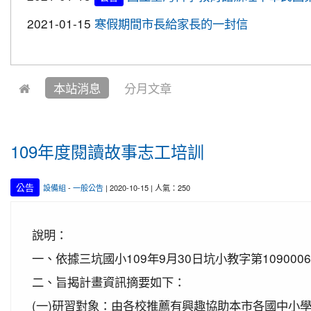
2019-11-07
本校學生參加新竹市新豐盃羽球賽成
2021-01-15
寒假期間市長給家長的一封信
賀!
2019-10-21
本校學生參加2019年國慶華江盃羽球
賀!
2019-10-04
本校學生參加108年新北市城市夏季
賀!
本站消息
分月文章
2019-10-04
本校學生參加中壢第六屆跆拳道錦標
賀!
2021-01-13
恭喜六年四班宋芸姿、五年四班林昱緯
賀!
2020-12-31
本校學生參加109年桃園市理事長盃
賀!
109年度閱讀故事志工培訓
2020-12-14
本校學生參加110年桃園市中小學校
賀!
2020-12-10
本校學生參加2020年名人盃冬季校園
賀!
公告
設備組
-
一般公告
| 2020-10-15 | 人氣：250
2020-11-17
本校學生參加臺北市109年第38屆中
賀!
2020-11-16
恭賀本校六年四班學生林恩如參加桃園市
說明：
賀!
2020-11-06
本校學生參加2020年壢運盃羽球錦標
一、依據三坑國小109年9月30日坑小教字第109000
賀!
2020-10-27
本校學生參加109年桃園市議長盃跆
二、旨揭計畫資訊摘要如下：
賀!
2020-10-27
本校學生參加109年桃園市議長盃跆
(一)研習對象：由各校推薦有興趣協助本市各國中小
賀!