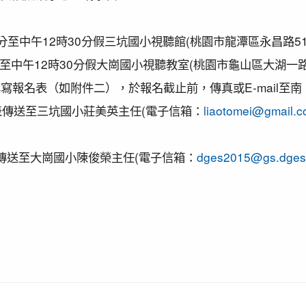
市平鎮楊梅區羽球社區聯誼賽成績優異
國溜冰錦標賽成績優異
分至中午12時30分假三坑國小視聽館(桃園市龍潭區永昌路51
選手訓練站羽球類區域性對抗賽成績優異
0分至中午12時30分假大崗國小視聽教室(桃園市龜山區大湖一路
園市109學年度學生美術比賽」獲得繪畫類第三名! 四年四
寫報名表（如附件二），於報名截止前，傳真或E-mail至
社區羽球聯誼賽成績優異
名表傳送至三坑國小莊美英主任(電子信箱：
liaotomei@gmail.
長盃滑輪溜冰錦標賽暨109年全民運動會代表隊選拔賽成績優
魂全國國小羽球分齡賽成績優異
表傳送至大崗國小陳俊榮主任(電子信箱：
dges2015@gs.dges.
寶獅萊夏季理事長盃溜冰錦標賽成績優異
長盃溜冰錦標賽成績優異
優異
球錦標賽成績優異
聯合運動會楊梅區選拔賽成績優異