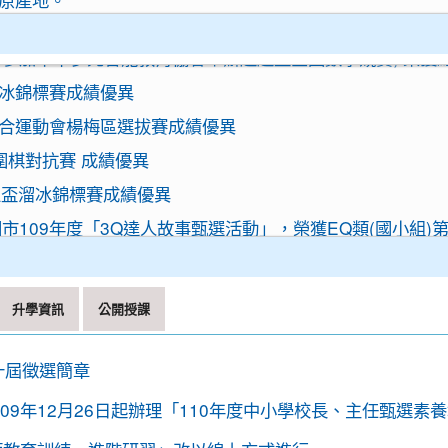
肉原料原產地
參加中華多元智能教育協會舉辦超越盃全國數學競賽, 榮獲總
震應變「趴下、掩護、穩住」『Earthquake Disaster D
溜冰錦標賽成績優異
園市政府關心您！
聯合運動會楊梅區選拔賽成績優異
 交通部及桃園市政府關心您！
圍棋對抗賽 成績優異
 交通部與桃園市政府關心您！
正盃溜冰錦標賽成績優異
109年度「3Q達人故事甄選活動」，榮獲EQ類(國小組)
賽成績優異
最重要的人，桃園市政府關心您。
拳道錦標賽成績優異
原料原產地。
升學資訊
公開授課
拳道錦標賽成績優異
原產地。
市平鎮楊梅區羽球社區聯誼賽成績優異
肉原料原產地
十屆徵選簡章
國溜冰錦標賽成績優異
震應變「趴下、掩護、穩住」『Earthquake Disaster D
9年12月26日起辦理「110年度中小學校長、主任甄選素養
選手訓練站羽球類區域性對抗賽成績優異
園市政府關心您！