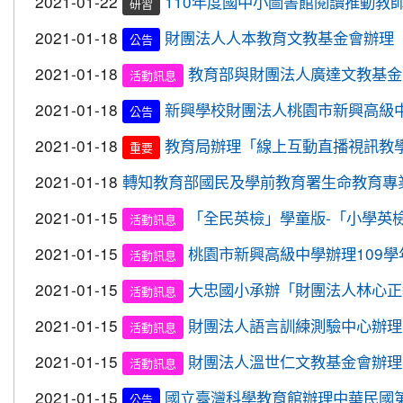
2020-10-21
恭喜本校六年六班花逸珊同學參加「桃
2021-01-22
110年度國中小圖書館閱讀推動教
賀!
研習
2020-09-08
停一下海闊天空，讓一下保百年身。
重要
2020-10-05
本校學生參加109年新竹縣運動i台灣
賀!
2021-01-18
財團法人人本教育文教基金會辦理
公告
2020-09-08
清晨夜晚穿亮衣，運動散步才放心。
重要
2020-09-10
本校學生參加109年桃園市運動會-市
賀!
2021-01-18
教育部與財團法人廣達文教基金
活動訊息
2020-09-04
本校學生參加2020YONEX一線入
賀!
2021-01-18
新興學校財團法人桃園市新興高級中
公告
2020-07-15
本校學生參加2020年第六屆新北市
賀!
2021-01-18
教育局辦理「線上互動直播視訊教學」
重要
2020-07-08
本校學生參加109年桃園市運動會市
賀!
2021-01-18
轉知教育部國民及學前教育署生命教育專業發
2020-03-11
109年校內美術比賽 得獎名單
賀!
2020-01-09
本校學生參加玄峰盃羽球錦標賽成績
2021-01-15
「全民英檢」學童版-「小學英檢」(
賀!
活動訊息
2019-12-20
本校學生參加108年臺北市中正盃羽
賀!
2021-01-15
桃園市新興高級中學辦理109
活動訊息
2019-12-20
本校學生參加109年桃園市中小學校
賀!
2021-01-15
大忠國小承辦「財團法人林心正
活動訊息
2019-12-16
本校學生參加2019年名人盃冬季校園
賀!
2021-01-15
財團法人語言訓練測驗中心辦理
活動訊息
2019-12-12
108年校內語文競賽 得獎名單(最新版12
重要
2021-01-15
財團法人溫世仁文教基金會辦理
活動訊息
2019-11-27
本校學生參加楊梅盃直排輪溜冰錦標
賀!
2021-01-15
國立臺灣科學教育館辦理中華民國
2019-11-19
恭喜！本校直笛隊參加108學年度桃
公告
賀!