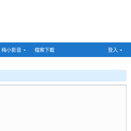
:::
梅小影音
檔案下載
登入