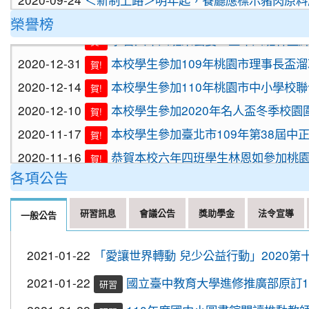
2020-09-24
＜新制上路＞明年起，貢丸水餃等應標示豬
榮譽榜
2021-01-13
恭喜六年四班宋芸姿、五年四班林昱緯
賀!
2020-09-09
『109年國家防災日演習』地震速報演練，臨
重要
2020-12-31
本校學生參加109年桃園市理事長盃
賀!
2020-09-08
車子在走，駕照要有。 交通部及桃
重要
2020-12-14
本校學生參加110年桃園市中小學校
賀!
2020-09-08
停一下海闊天空，讓一下保百年身。
重要
2020-12-10
本校學生參加2020年名人盃冬季校園
賀!
2020-09-08
清晨夜晚穿亮衣，運動散步才放心。
重要
2020-11-17
本校學生參加臺北市109年第38屆中
賀!
2020-10-19
節水抗旱全民一起來
2020-11-16
恭賀本校六年四班學生林恩如參加桃園市
賀!
2020-10-19
防疫期間勤洗手，更要關緊水龍頭
2020-11-06
本校學生參加2020年壢運盃羽球錦標
賀!
各項公告
2020-10-05
109年流感疫苗開打了，10月5日起守護
2020-10-27
本校學生參加109年桃園市議長盃跆
賀!
2020-09-24
＜新制上路＞明年起，生鮮豬肉應標示豬肉
研習訊息
會議公告
獎助學金
法令宣導
2020-10-27
本校學生參加109年桃園市議長盃跆
一般公告
賀!
2020-09-24
＜新制上路＞明年起，餐廳應標示豬肉原料
2020-10-27
本校學生參加運動i台灣109年桃園
賀!
2020-09-24
＜新制上路＞明年起，貢丸水餃等應標示豬
2021-01-22
「愛讓世界轉動 兒少公益行動」2020第
2020-10-27
本校學生參加109年第30屆會長盃全
賀!
2020-09-09
『109年國家防災日演習』地震速報演練，臨
重要
2021-01-22
國立臺中教育大學進修推廣部原訂10
研習
2020-10-27
本校學生參加109年桃園市基層運動
賀!
2020-09-08
車子在走，駕照要有。 交通部及桃
重要