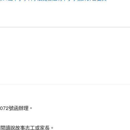
績優異
錦標賽成績優異
盃全國羽球錦標賽成績優異
賽成績優異
參加中華多元智能教育協會舉辦超越盃全國數學競賽, 榮獲總
溜冰錦標賽成績優異
聯合運動會楊梅區選拔賽成績優異
圍棋對抗賽 成績優異
正盃溜冰錦標賽成績優異
109年度「3Q達人故事甄選活動」，榮獲EQ類(國小組)
賽成績優異
6072號函辦理。
拳道錦標賽成績優異
拳道錦標賽成績優異
學閱讀說故事志工或家長。