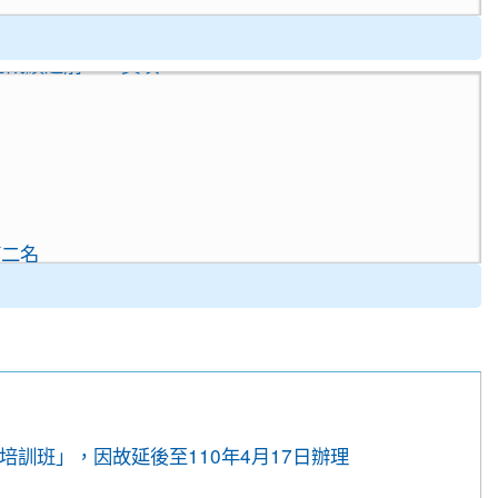
成績達前60%獎項
rill』
第二名
rill』
培訓班」，因故延後至110年4月17日辦理