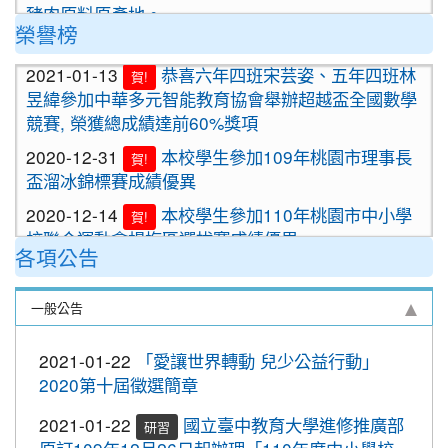
豬肉原料原產地。
榮譽榜
2020-09-24
＜新制上路＞明年起，餐廳應標示豬肉
原料原產地。
2021-01-13
恭喜六年四班宋芸姿、五年四班林
賀!
昱緯參加中華多元智能教育協會舉辦超越盃全國數學
2020-09-24
＜新制上路＞明年起，貢丸水餃等應標
競賽, 榮獲總成績達前60%獎項
示豬肉原料原產地
2020-12-31
本校學生參加109年桃園市理事長
賀!
2020-09-09
『109年國家防災日演習』地震速
重要
盃溜冰錦標賽成績優異
報演練，臨震應變「趴下、掩護、穩住」
『Earthquake Disaster Drill』
2020-12-14
本校學生參加110年桃園市中小學
賀!
校聯合運動會楊梅區選拔賽成績優異
2020-09-08
車子在走，駕照要有。 交通部及
重要
各項公告
桃園市政府關心您！
2020-12-10
本校學生參加2020年名人盃冬季校
賀!
園圍棋對抗賽 成績優異
2020-09-08
停一下海闊天空，讓一下保百年
重要
一般公告
身。 交通部及桃園市政府關心您！
2020-11-17
本校學生參加臺北市109年第38屆
賀!
中正盃溜冰錦標賽成績優異
2020-09-08
清晨夜晚穿亮衣，運動散步才放
2021-01-22
「愛讓世界轉動 兒少公益行動」
重要
心。 交通部與桃園市政府關心您！
2020-11-16
恭賀本校六年四班學生林恩如參加
2020第十屆徵選簡章
賀!
桃園市109年度「3Q達人故事甄選活動」，榮獲EQ
2020-10-19
節水抗旱全民一起來
2021-01-22
國立臺中教育大學進修推廣部
類(國小組)第二名
研習