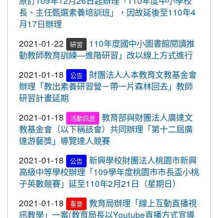
2020-10-19
防疫期間勤洗手，更要關緊水龍頭
原訂109年12月26日起辦理「110年度中小學校
2020-11-06
本校學生參加2020年壢運盃羽球錦
賀!
長、主任甄選素養培訓班」，因故延後至110年4
2020-10-05
109年流感疫苗開打了，10月5日起守護
標賽成績優異
月17日辦理
最重要的人，桃園市政府關心您。
2020-10-27
本校學生參加109年桃園市議長盃
賀!
2021-01-22
110年度國中小圖書館閱讀推
2020-09-24
＜新制上路＞明年起，生鮮豬肉應標示
研習
跆拳道錦標賽成績優異
動教師教育訓練—進階研習」改以線上方式進行
豬肉原料原產地。
2020-10-27
本校學生參加109年桃園市議長盃
賀!
2020-09-24
＜新制上路＞明年起，餐廳應標示豬肉
2021-01-18
財團法人人本教育文教基金會
跆拳道錦標賽成績優異
公告
原料原產地。
辦理「教出素養研習營－帶一片森林回去」教師
2020-10-27
本校學生參加運動i台灣109年桃園
賀!
研習計畫延期
2020-09-24
＜新制上路＞明年起，貢丸水餃等應標
市平鎮楊梅區羽球社區聯誼賽成績優異
示豬肉原料原產地
2021-01-18
教育部與財團法人廣達文
活動訊息
2020-10-27
本校學生參加109年第30屆會長盃
賀!
教基金會（以下稱該會）共同辦理「第十二屆廣
2020-09-09
『109年國家防災日演習』地震速
重要
全國溜冰錦標賽成績優異
達游藝獎」導覽達人競賽
報演練，臨震應變「趴下、掩護、穩住」
2020-10-27
本校學生參加109年桃園市基層運
賀!
『Earthquake Disaster Drill』
2021-01-18
新興學校財團法人桃園市新興
動選手訓練站羽球類區域性對抗賽成績優異
公告
2020-09-08
車子在走，駕照要有。 交通部及
高級中等學校辦理「109學年度桃園市市長盃小桃
重要
2020-10-21
恭喜本校六年六班花逸珊同學參加
賀!
桃園市政府關心您！
子英數競賽」延至110年2月21日（星期日）
「桃園市109學年度學生美術比賽」獲得繪畫類第三
2020-09-08
停一下海闊天空，讓一下保百年
重要
名! 四年四班黃品憲同學獲得繪畫類佳作!
2021-01-18
教育局辦理「線上互動直播視
重要
身。 交通部及桃園市政府關心您！
訊教學」一案(教育局長以Youtube直播方式宣導
2020-10-05
本校學生參加109年新竹縣運動i台
賀!