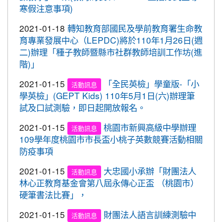
2020-09-08
清晨夜晚穿亮衣，運動散步才放
寒假注意事項)
重要
灣社區羽球聯誼賽成績優異
心。 交通部與桃園市政府關心您！
2020-09-10
本校學生參加109年桃園市運動會-
2021-01-18
轉知教育部國民及學前教育署生命教
賀!
市長盃滑輪溜冰錦標賽暨109年全民運動會代表隊選
育專業發展中心（LEPDC)將於110年1月26日(週
拔賽成績優異
二)辦理「種子教師暨縣市社群教師培訓工作坊(進
階)」
2020-09-04
本校學生參加2020YONEX一線入
賀!
魂全國國小羽球分齡賽成績優異
2021-01-15
「全民英檢」學童版-「小
活動訊息
學英檢」(GEPT Kids) 110年5月1日(六)辦理筆
2020-07-15
本校學生參加2020年第六屆新北市
賀!
試及口試測驗，即日起開放報名。
寶獅萊夏季理事長盃溜冰錦標賽成績優異
2020-07-08
本校學生參加109年桃園市運動會
2021-01-15
桃園市新興高級中學辦理
賀!
活動訊息
市長盃溜冰錦標賽成績優異
109學年度桃園市市長盃小桃子英數競賽活動相關
防疫事項
2020-03-11
109年校內美術比賽 得獎名單
賀!
2021-01-15
大忠國小承辦「財團法人
2020-01-09
本校學生參加玄峰盃羽球錦標賽成
活動訊息
賀!
林心正教育基金會第八屆永傳心正盃 （桃園市）
績優異
硬筆書法比賽」，
2019-12-20
本校學生參加108年臺北市中正盃
賀!
羽球錦標賽成績優異
2021-01-15
財團法人語言訓練測驗中
活動訊息