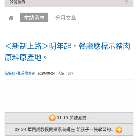
公開授課
2019-10-04
本校學生參加中壢第六屆跆拳道錦
賀!
標賽成績優異
本站消息
分月文章
2021-01-13
恭喜六年四班宋芸姿、五年四班林
賀!
昱緯參加中華多元智能教育協會舉辦超越盃全國數學
競賽, 榮獲總成績達前60%獎項
＜新制上路＞明年起，餐廳應標示豬肉
2020-12-31
本校學生參加109年桃園市理事長
賀!
原料原產地。
盃溜冰錦標賽成績優異
2020-12-14
本校學生參加110年桃園市中小學
賀!
衛生組
-
跑馬燈宣導
| 2020-09-24 | 人氣：377
校聯合運動會楊梅區選拔賽成績優異
2020-12-10
本校學生參加2020年名人盃冬季校
賀!
園圍棋對抗賽 成績優異
2020-11-17
本校學生參加臺北市109年第38屆
賀!
中正盃溜冰錦標賽成績優異
01-10 英聽測驗...
2020-11-16
恭賀本校六年四班學生林恩如參加
賀!
09-24 葉丙成教授閱讀素養講座-給孩子一雙學習的...
桃園市109年度「3Q達人故事甄選活動」，榮獲EQ