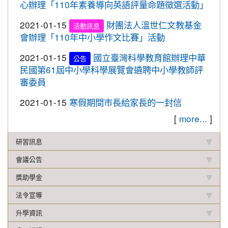
心辦理「110年素養導向英語評量命題徵選活動」
2019-12-20
本校學生參加109年桃園市中小學
賀!
校聯合運動會楊梅區選拔賽成績優異
2021-01-15
財團法人溫世仁文教基金
活動訊息
2019-12-16
本校學生參加2019年名人盃冬季校
會辦理「110年中小學作文比賽」活動
賀!
園圍棋對抗賽成績優異
2021-01-15
國立臺灣科學教育館辦理中華
公告
2019-12-12
108年校內語文競賽 得獎名單(最
重要
民國第61屆中小學科學展覽會遴聘中小學教師評
新版12.17)
審委員
2019-11-27
本校學生參加楊梅盃直排輪溜冰錦
賀!
2021-01-15
寒假期間市長給家長的一封信
標賽成績優異
[
more...
]
2019-11-19
恭喜！本校直笛隊參加108學年度
賀!
桃園市音樂比賽榮獲優等佳績！
研習訊息
2019-11-07
本校學生參加新竹市新豐盃羽球賽
賀!
會議公告
成績優異
獎助學金
2019-10-21
本校學生參加2019年國慶華江盃羽
賀!
球錦標賽成績優異
法令宣導
2019-10-04
本校學生參加108年新北市城市夏
升學資訊
賀!
季盃全國羽球錦標賽成績優異