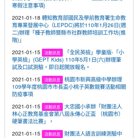
2020-09-08
清晨夜晚穿亮衣，運動散步才放
灣社區羽球聯誼賽成績優異
重要
寒假注意事項)
心。 交通部與桃園市政府關心您！
2020-09-10
本校學生參加109年桃園市運動會-
賀!
2021-01-18
轉知教育部國民及學前教育署生命教
市長盃滑輪溜冰錦標賽暨109年全民運動會代表隊選
育專業發展中心（LEPDC)將於110年1月26日(週
拔賽成績優異
二)辦理「種子教師暨縣市社群教師培訓工作坊(進
2020-09-04
本校學生參加2020YONEX一線入
賀!
階)」
魂全國國小羽球分齡賽成績優異
2021-01-15
「全民英檢」學童版-「小
活動訊息
2020-07-15
本校學生參加2020年第六屆新北市
賀!
學英檢」(GEPT Kids) 110年5月1日(六)辦理筆
寶獅萊夏季理事長盃溜冰錦標賽成績優異
試及口試測驗，即日起開放報名。
2020-07-08
本校學生參加109年桃園市運動會
賀!
2021-01-15
桃園市新興高級中學辦理
市長盃溜冰錦標賽成績優異
活動訊息
109學年度桃園市市長盃小桃子英數競賽活動相關
2020-03-11
109年校內美術比賽 得獎名單
賀!
防疫事項
2020-01-09
本校學生參加玄峰盃羽球錦標賽成
賀!
2021-01-15
大忠國小承辦「財團法人
活動訊息
績優異
林心正教育基金會第八屆永傳心正盃 （桃園市）
2019-12-20
本校學生參加108年臺北市中正盃
賀!
硬筆書法比賽」，
羽球錦標賽成績優異
2021-01-15
財團法人語言訓練測驗中
活動訊息
2019-12-20
本校學生參加109年桃園市中小學
賀!