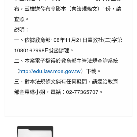
2020-11-06
本校學生參加2020年壢運盃羽球錦
賀!
布，茲檢送發布令影本（含法規條文）1份，請
標賽成績優異
查照。
2020-10-27
本校學生參加109年桃園市議長盃
賀!
說明：
跆拳道錦標賽成績優異
一、依據教育部108年11月21日臺教社(二)字第
2020-10-27
本校學生參加109年桃園市議長盃
賀!
跆拳道錦標賽成績優異
1080162998E號函辦理。
2020-10-27
本校學生參加運動i台灣109年桃園
賀!
二、本案電子檔得於教育部主管法規查詢系統
市平鎮楊梅區羽球社區聯誼賽成績優異
（
http://edu.law.moe.gov.tw
）下載。
2020-10-27
本校學生參加109年第30屆會長盃
賀!
三、對本法規條文倘有任何疑問，請逕洽教育
全國溜冰錦標賽成績優異
部金惠琳小姐，電話：02-77365707。
2020-10-27
本校學生參加109年桃園市基層運
賀!
動選手訓練站羽球類區域性對抗賽成績優異
2020-10-21
恭喜本校六年六班花逸珊同學參加
賀!
「桃園市109學年度學生美術比賽」獲得繪畫類第三
名! 四年四班黃品憲同學獲得繪畫類佳作!