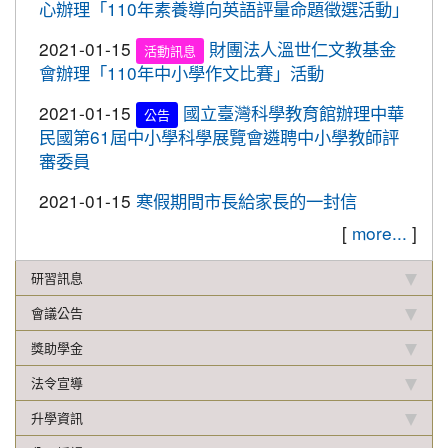
心辦理「110年素養導向英語評量命題徵選活動」
校聯合運動會楊梅區選拔賽成績優異
2021-01-15
財團法人溫世仁文教基金
活動訊息
2019-12-16
本校學生參加2019年名人盃冬季校
賀!
會辦理「110年中小學作文比賽」活動
園圍棋對抗賽成績優異
2019-12-12
108年校內語文競賽 得獎名單(最
2021-01-15
國立臺灣科學教育館辦理中華
重要
公告
新版12.17)
民國第61屆中小學科學展覽會遴聘中小學教師評
審委員
2019-11-27
本校學生參加楊梅盃直排輪溜冰錦
賀!
標賽成績優異
2021-01-15
寒假期間市長給家長的一封信
2019-11-19
恭喜！本校直笛隊參加108學年度
[
more...
]
賀!
桃園市音樂比賽榮獲優等佳績！
研習訊息
2019-11-07
本校學生參加新竹市新豐盃羽球賽
賀!
成績優異
會議公告
2019-10-21
本校學生參加2019年國慶華江盃羽
賀!
獎助學金
球錦標賽成績優異
法令宣導
2019-10-04
本校學生參加108年新北市城市夏
賀!
升學資訊
季盃全國羽球錦標賽成績優異