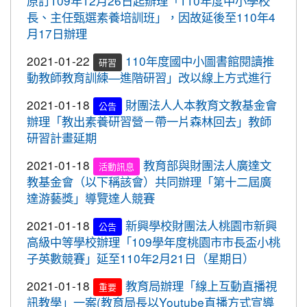
原訂109年12月26日起辦理「110年度中小學校
賀!
2020-10-05
109年流感疫苗開打了，10月5日起守護
標賽成績優異
長、主任甄選素養培訓班」，因故延後至110年4
最重要的人，桃園市政府關心您。
月17日辦理
2020-10-27
本校學生參加109年桃園市議長盃
賀!
2020-09-24
＜新制上路＞明年起，生鮮豬肉應標示
跆拳道錦標賽成績優異
2021-01-22
110年度國中小圖書館閱讀推
研習
豬肉原料原產地。
動教師教育訓練—進階研習」改以線上方式進行
2020-10-27
本校學生參加109年桃園市議長盃
賀!
2020-09-24
＜新制上路＞明年起，餐廳應標示豬肉
跆拳道錦標賽成績優異
2021-01-18
財團法人人本教育文教基金會
公告
原料原產地。
2020-10-27
本校學生參加運動i台灣109年桃園
辦理「教出素養研習營－帶一片森林回去」教師
賀!
2020-09-24
＜新制上路＞明年起，貢丸水餃等應標
市平鎮楊梅區羽球社區聯誼賽成績優異
研習計畫延期
示豬肉原料原產地
2020-10-27
本校學生參加109年第30屆會長盃
賀!
2021-01-18
教育部與財團法人廣達文
活動訊息
2020-09-09
『109年國家防災日演習』地震速
全國溜冰錦標賽成績優異
重要
教基金會（以下稱該會）共同辦理「第十二屆廣
報演練，臨震應變「趴下、掩護、穩住」
2020-10-27
本校學生參加109年桃園市基層運
達游藝獎」導覽達人競賽
賀!
『Earthquake Disaster Drill』
動選手訓練站羽球類區域性對抗賽成績優異
2021-01-18
新興學校財團法人桃園市新興
2020-09-08
車子在走，駕照要有。 交通部及
公告
重要
2020-10-21
恭喜本校六年六班花逸珊同學參加
賀!
高級中等學校辦理「109學年度桃園市市長盃小桃
桃園市政府關心您！
「桃園市109學年度學生美術比賽」獲得繪畫類第三
子英數競賽」延至110年2月21日（星期日）
2020-09-08
停一下海闊天空，讓一下保百年
名! 四年四班黃品憲同學獲得繪畫類佳作!
重要
身。 交通部及桃園市政府關心您！
2021-01-18
教育局辦理「線上互動直播視
重要
2020-10-05
本校學生參加109年新竹縣運動i台
賀!
訊教學」一案(教育局長以Youtube直播方式宣導