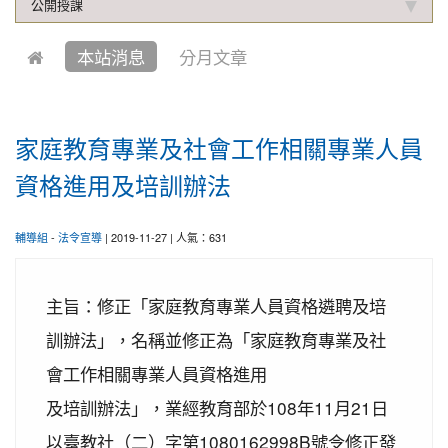
公開授課
2019-10-04
本校學生參加中壢第六屆跆拳道錦
賀!
標賽成績優異
本站消息
分月文章
2021-01-13
恭喜六年四班宋芸姿、五年四班林
賀!
昱緯參加中華多元智能教育協會舉辦超越盃全國數學
競賽, 榮獲總成績達前60%獎項
家庭教育專業及社會工作相關專業人員
2020-12-31
本校學生參加109年桃園市理事長
賀!
盃溜冰錦標賽成績優異
資格進用及培訓辦法
2020-12-14
本校學生參加110年桃園市中小學
賀!
校聯合運動會楊梅區選拔賽成績優異
輔導組
-
法令宣導
| 2019-11-27 | 人氣：631
2020-12-10
本校學生參加2020年名人盃冬季校
賀!
園圍棋對抗賽 成績優異
主旨：修正「家庭教育專業人員資格遴聘及培
2020-11-17
本校學生參加臺北市109年第38屆
賀!
訓辦法」，名稱並修正為「家庭教育專業及社
中正盃溜冰錦標賽成績優異
會工作相關專業人員資格進用
2020-11-16
恭賀本校六年四班學生林恩如參加
賀!
及培訓辦法」，業經教育部於108年11月21日
桃園市109年度「3Q達人故事甄選活動」，榮獲EQ
類(國小組)第二名
以臺教社（二）字第1080162998B號令修正發