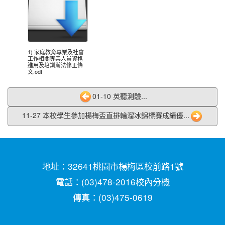
2020-10-05
本校學生參加109年新竹縣運動i台
賀!
灣社區羽球聯誼賽成績優異
2020-09-10
本校學生參加109年桃園市運動會-
賀!
市長盃滑輪溜冰錦標賽暨109年全民運動會代表隊選
拔賽成績優異
1) 家庭教育專業及社會
工作相關專業人員資格
進用及培訓辦法修正條
2020-09-04
本校學生參加2020YONEX一線入
賀!
文.odt
魂全國國小羽球分齡賽成績優異
01-10 英聽測驗...
2020-07-15
本校學生參加2020年第六屆新北市
賀!
寶獅萊夏季理事長盃溜冰錦標賽成績優異
11-27 本校學生參加楊梅盃直排輪溜冰錦標賽成績優...
2020-07-08
本校學生參加109年桃園市運動會
賀!
市長盃溜冰錦標賽成績優異
2020-03-11
109年校內美術比賽 得獎名單
賀!
地址：32641桃園市楊梅區校前路1號
2020-01-09
本校學生參加玄峰盃羽球錦標賽成
賀!
電話：(03)478-2016
校內分機
績優異
傳真：(03)475-0619
2019-12-20
本校學生參加108年臺北市中正盃
賀!
羽球錦標賽成績優異