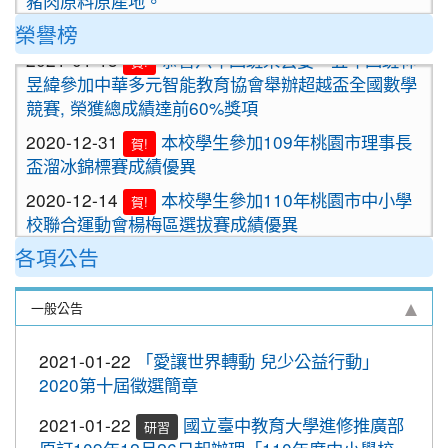
2020-09-24
＜新制上路＞明年起，餐廳應標示豬肉
榮譽榜
2021-01-13
恭喜六年四班宋芸姿、五年四班林
原料原產地。
賀!
昱緯參加中華多元智能教育協會舉辦超越盃全國數學
2020-09-24
＜新制上路＞明年起，貢丸水餃等應標
競賽, 榮獲總成績達前60%獎項
示豬肉原料原產地
2020-12-31
本校學生參加109年桃園市理事長
賀!
2020-09-09
『109年國家防災日演習』地震速
重要
盃溜冰錦標賽成績優異
報演練，臨震應變「趴下、掩護、穩住」
2020-12-14
本校學生參加110年桃園市中小學
『Earthquake Disaster Drill』
賀!
校聯合運動會楊梅區選拔賽成績優異
2020-09-08
車子在走，駕照要有。 交通部及
重要
2020-12-10
本校學生參加2020年名人盃冬季校
桃園市政府關心您！
賀!
各項公告
園圍棋對抗賽 成績優異
2020-09-08
停一下海闊天空，讓一下保百年
重要
2020-11-17
本校學生參加臺北市109年第38屆
身。 交通部及桃園市政府關心您！
一般公告
賀!
中正盃溜冰錦標賽成績優異
2020-09-08
清晨夜晚穿亮衣，運動散步才放
重要
2021-01-22
「愛讓世界轉動 兒少公益行動」
2020-11-16
恭賀本校六年四班學生林恩如參加
心。 交通部與桃園市政府關心您！
賀!
2020第十屆徵選簡章
桃園市109年度「3Q達人故事甄選活動」，榮獲EQ
2020-10-19
節水抗旱全民一起來
類(國小組)第二名
2021-01-22
國立臺中教育大學進修推廣部
研習
2020-10-19
防疫期間勤洗手，更要關緊水龍頭
2020-11-06
本校學生參加2020年壢運盃羽球錦