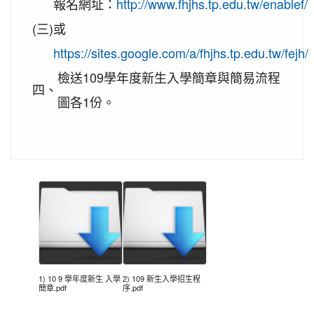
報名網址：
http://www.fhjhs.tp.edu.tw/enablef/
2020-10-05
本校學生參加109年新竹縣運動i台
賀!
灣社區羽球聯誼賽成績優異
(三)
或
2020-09-10
本校學生參加109年桃園市運動會-
賀!
https://sites.google.com/a/fhjhs.tp.edu.tw/fejh/
市長盃滑輪溜冰錦標賽暨109年全民運動會代表隊選
檢送109學年度新生入學簡章與簡易流程
拔賽成績優異
四、
圖各1份。
2020-09-04
本校學生參加2020YONEX一線入
賀!
魂全國國小羽球分齡賽成績優異
2020-07-15
本校學生參加2020年第六屆新北市
賀!
寶獅萊夏季理事長盃溜冰錦標賽成績優異
2020-07-08
本校學生參加109年桃園市運動會
賀!
市長盃溜冰錦標賽成績優異
2020-03-11
109年校內美術比賽 得獎名單
賀!
2020-01-09
本校學生參加玄峰盃羽球錦標賽成
賀!
績優異
1) 10 9 學年度新生 入學
2) 109 新生入學招生程
簡章.pdf
序.pdf
2019-12-20
本校學生參加108年臺北市中正盃
賀!
羽球錦標賽成績優異