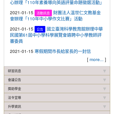
2019-12-20
本校學生參加109年桃園市中小學
心辦理「110年素養導向英語評量命題徵選活動」
賀!
校聯合運動會楊梅區選拔賽成績優異
2021-01-15
財團法人溫世仁文教基金
活動訊息
2019-12-16
本校學生參加2019年名人盃冬季校
賀!
會辦理「110年中小學作文比賽」活動
園圍棋對抗賽成績優異
2021-01-15
國立臺灣科學教育館辦理中華
公告
2019-12-12
108年校內語文競賽 得獎名單(最
重要
民國第61屆中小學科學展覽會遴聘中小學教師評
新版12.17)
審委員
2019-11-27
本校學生參加楊梅盃直排輪溜冰錦
賀!
2021-01-15
寒假期間市長給家長的一封信
標賽成績優異
[
more...
]
2019-11-19
恭喜！本校直笛隊參加108學年度
賀!
桃園市音樂比賽榮獲優等佳績！
研習訊息
2019-11-07
本校學生參加新竹市新豐盃羽球賽
賀!
會議公告
成績優異
獎助學金
2019-10-21
本校學生參加2019年國慶華江盃羽
賀!
球錦標賽成績優異
法令宣導
2019-10-04
本校學生參加108年新北市城市夏
賀!
升學資訊
季盃全國羽球錦標賽成績優異