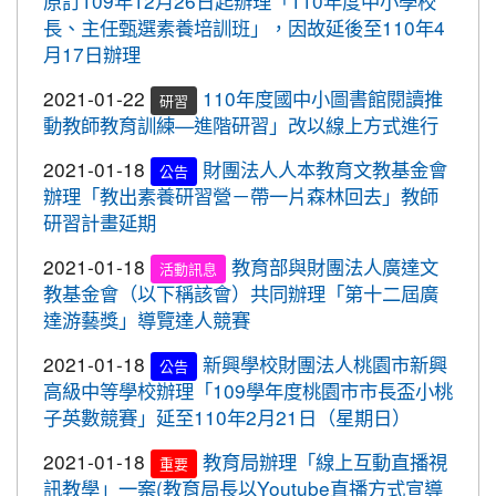
原訂109年12月26日起辦理「110年度中小學校
2020-11-06
本校學生參加2020年壢運盃羽球錦
賀!
長、主任甄選素養培訓班」，因故延後至110年4
2020-10-05
109年流感疫苗開打了，10月5日起守護
標賽成績優異
月17日辦理
最重要的人，桃園市政府關心您。
2020-10-27
本校學生參加109年桃園市議長盃
賀!
2020-09-24
＜新制上路＞明年起，生鮮豬肉應標示
2021-01-22
110年度國中小圖書館閱讀推
跆拳道錦標賽成績優異
研習
豬肉原料原產地。
動教師教育訓練—進階研習」改以線上方式進行
2020-10-27
本校學生參加109年桃園市議長盃
賀!
2020-09-24
＜新制上路＞明年起，餐廳應標示豬肉
跆拳道錦標賽成績優異
2021-01-18
財團法人人本教育文教基金會
公告
原料原產地。
辦理「教出素養研習營－帶一片森林回去」教師
2020-10-27
本校學生參加運動i台灣109年桃園
賀!
研習計畫延期
2020-09-24
＜新制上路＞明年起，貢丸水餃等應標
市平鎮楊梅區羽球社區聯誼賽成績優異
示豬肉原料原產地
2021-01-18
教育部與財團法人廣達文
2020-10-27
本校學生參加109年第30屆會長盃
活動訊息
賀!
2020-09-09
『109年國家防災日演習』地震速
教基金會（以下稱該會）共同辦理「第十二屆廣
全國溜冰錦標賽成績優異
重要
報演練，臨震應變「趴下、掩護、穩住」
達游藝獎」導覽達人競賽
2020-10-27
本校學生參加109年桃園市基層運
賀!
『Earthquake Disaster Drill』
動選手訓練站羽球類區域性對抗賽成績優異
2021-01-18
新興學校財團法人桃園市新興
公告
2020-09-08
車子在走，駕照要有。 交通部及
重要
高級中等學校辦理「109學年度桃園市市長盃小桃
2020-10-21
恭喜本校六年六班花逸珊同學參加
賀!
桃園市政府關心您！
子英數競賽」延至110年2月21日（星期日）
「桃園市109學年度學生美術比賽」獲得繪畫類第三
2020-09-08
停一下海闊天空，讓一下保百年
名! 四年四班黃品憲同學獲得繪畫類佳作!
重要
2021-01-18
教育局辦理「線上互動直播視
重要
身。 交通部及桃園市政府關心您！
2020-10-05
本校學生參加109年新竹縣運動i台
訊教學」一案(教育局長以Youtube直播方式宣導
賀!