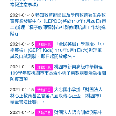
灣社區羽球聯誼賽成績優異
重要
寒假注意事項)
心。 交通部與桃園市政府關心您！
2020-09-10
本校學生參加109年桃園市運動會-
賀!
2021-01-18
轉知教育部國民及學前教育署生命教
市長盃滑輪溜冰錦標賽暨109年全民運動會代表隊選
育專業發展中心（LEPDC)將於110年1月26日(週
拔賽成績優異
二)辦理「種子教師暨縣市社群教師培訓工作坊(進
2020-09-04
本校學生參加2020YONEX一線入
賀!
階)」
魂全國國小羽球分齡賽成績優異
2021-01-15
「全民英檢」學童版-「小
活動訊息
2020-07-15
本校學生參加2020年第六屆新北市
賀!
學英檢」(GEPT Kids) 110年5月1日(六)辦理筆
寶獅萊夏季理事長盃溜冰錦標賽成績優異
試及口試測驗，即日起開放報名。
2020-07-08
本校學生參加109年桃園市運動會
賀!
2021-01-15
桃園市新興高級中學辦理
市長盃溜冰錦標賽成績優異
活動訊息
109學年度桃園市市長盃小桃子英數競賽活動相關
2020-03-11
109年校內美術比賽 得獎名單
賀!
防疫事項
2020-01-09
本校學生參加玄峰盃羽球錦標賽成
賀!
2021-01-15
大忠國小承辦「財團法人
活動訊息
績優異
林心正教育基金會第八屆永傳心正盃 （桃園市）
2019-12-20
本校學生參加108年臺北市中正盃
賀!
硬筆書法比賽」，
羽球錦標賽成績優異
2021-01-15
財團法人語言訓練測驗中
活動訊息
2019-12-20
本校學生參加109年桃園市中小學
賀!