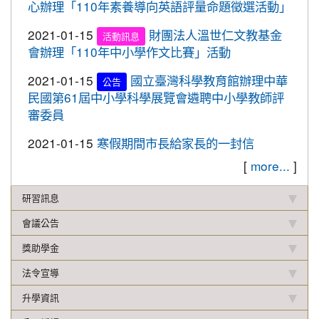
心辦理「110年素養導向英語評量命題徵選活動」
校聯合運動會楊梅區選拔賽成績優異
2021-01-15
財團法人溫世仁文教基金
2019-12-16
本校學生參加2019年名人盃冬季校
活動訊息
賀!
會辦理「110年中小學作文比賽」活動
園圍棋對抗賽成績優異
2019-12-12
108年校內語文競賽 得獎名單(最
2021-01-15
國立臺灣科學教育館辦理中華
重要
公告
新版12.17)
民國第61屆中小學科學展覽會遴聘中小學教師評
審委員
2019-11-27
本校學生參加楊梅盃直排輪溜冰錦
賀!
標賽成績優異
2021-01-15
寒假期間市長給家長的一封信
2019-11-19
恭喜！本校直笛隊參加108學年度
賀!
[
more...
]
桃園市音樂比賽榮獲優等佳績！
研習訊息
2019-11-07
本校學生參加新竹市新豐盃羽球賽
賀!
成績優異
會議公告
2019-10-21
本校學生參加2019年國慶華江盃羽
賀!
獎助學金
球錦標賽成績優異
法令宣導
2019-10-04
本校學生參加108年新北市城市夏
賀!
升學資訊
季盃全國羽球錦標賽成績優異