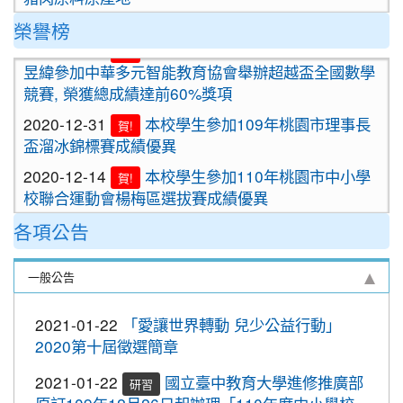
2020-09-24
＜新制上路＞明年起，餐廳應標示豬肉
榮譽榜
2021-01-13
恭喜六年四班宋芸姿、五年四班林
原料原產地。
賀!
昱緯參加中華多元智能教育協會舉辦超越盃全國數學
2020-09-24
＜新制上路＞明年起，貢丸水餃等應標
競賽, 榮獲總成績達前60%獎項
示豬肉原料原產地
2020-12-31
本校學生參加109年桃園市理事長
賀!
2020-09-09
『109年國家防災日演習』地震速
重要
盃溜冰錦標賽成績優異
報演練，臨震應變「趴下、掩護、穩住」
2020-12-14
本校學生參加110年桃園市中小學
『Earthquake Disaster Drill』
賀!
校聯合運動會楊梅區選拔賽成績優異
2020-09-08
車子在走，駕照要有。 交通部及
重要
2020-12-10
本校學生參加2020年名人盃冬季校
桃園市政府關心您！
賀!
各項公告
園圍棋對抗賽 成績優異
2020-09-08
停一下海闊天空，讓一下保百年
重要
2020-11-17
本校學生參加臺北市109年第38屆
身。 交通部及桃園市政府關心您！
賀!
一般公告
中正盃溜冰錦標賽成績優異
2020-09-08
清晨夜晚穿亮衣，運動散步才放
重要
2021-01-22
「愛讓世界轉動 兒少公益行動」
2020-11-16
恭賀本校六年四班學生林恩如參加
心。 交通部與桃園市政府關心您！
賀!
2020第十屆徵選簡章
桃園市109年度「3Q達人故事甄選活動」，榮獲EQ
2020-10-19
節水抗旱全民一起來
類(國小組)第二名
2021-01-22
國立臺中教育大學進修推廣部
研習
2020-10-19
防疫期間勤洗手，更要關緊水龍頭
2020-11-06
本校學生參加2020年壢運盃羽球錦
賀!