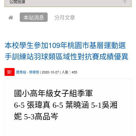
公開授課
2019-10-04
本校學生參加中壢第六屆跆拳道錦
賀!
標賽成績優異
本站消息
分月文章
2021-01-13
恭喜六年四班宋芸姿、五年四班林
賀!
昱緯參加中華多元智能教育協會舉辦超越盃全國數學
競賽, 榮獲總成績達前60%獎項
本校學生參加109年桃園市基層運動選
2020-12-31
本校學生參加109年桃園市理事長
賀!
盃溜冰錦標賽成績優異
手訓練站羽球類區域性對抗賽成績優異
2020-12-14
本校學生參加110年桃園市中小學
賀!
校聯合運動會楊梅區選拔賽成績優異
賀!
體育組
-
榮譽榜
| 2020-10-27 | 人氣：455
2020-12-10
本校學生參加2020年名人盃冬季校
賀!
園圍棋對抗賽 成績優異
國小高年級女子組季軍
2020-11-17
本校學生參加臺北市109年第38屆
賀!
6-5
張瑋真 6-5 葉曉涵 5-1吳湘
中正盃溜冰錦標賽成績優異
2020-11-16
恭賀本校六年四班學生林恩如參加
妮 5-3高品岑
賀!
桃園市109年度「3Q達人故事甄選活動」，榮獲EQ
類(國小組)第二名