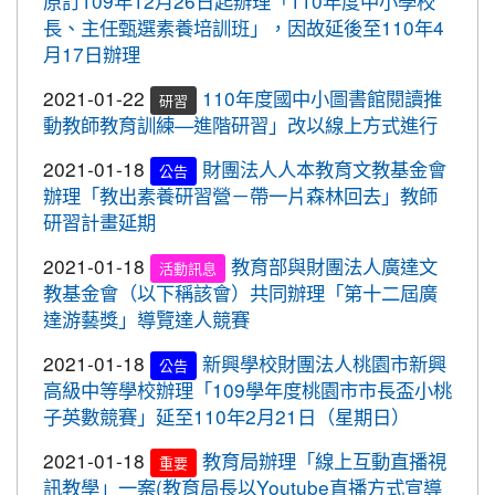
原訂109年12月26日起辦理「110年度中小學校
2020-10-05
109年流感疫苗開打了，10月5日起守護
標賽成績優異
長、主任甄選素養培訓班」，因故延後至110年4
最重要的人，桃園市政府關心您。
月17日辦理
2020-10-27
本校學生參加109年桃園市議長盃
賀!
2020-09-24
＜新制上路＞明年起，生鮮豬肉應標示
跆拳道錦標賽成績優異
2021-01-22
110年度國中小圖書館閱讀推
研習
豬肉原料原產地。
2020-10-27
本校學生參加109年桃園市議長盃
動教師教育訓練—進階研習」改以線上方式進行
賀!
2020-09-24
＜新制上路＞明年起，餐廳應標示豬肉
跆拳道錦標賽成績優異
2021-01-18
財團法人人本教育文教基金會
原料原產地。
公告
2020-10-27
本校學生參加運動i台灣109年桃園
賀!
辦理「教出素養研習營－帶一片森林回去」教師
2020-09-24
＜新制上路＞明年起，貢丸水餃等應標
市平鎮楊梅區羽球社區聯誼賽成績優異
研習計畫延期
示豬肉原料原產地
2020-10-27
本校學生參加109年第30屆會長盃
賀!
2021-01-18
教育部與財團法人廣達文
活動訊息
2020-09-09
『109年國家防災日演習』地震速
全國溜冰錦標賽成績優異
重要
教基金會（以下稱該會）共同辦理「第十二屆廣
報演練，臨震應變「趴下、掩護、穩住」
2020-10-27
本校學生參加109年桃園市基層運
達游藝獎」導覽達人競賽
賀!
『Earthquake Disaster Drill』
動選手訓練站羽球類區域性對抗賽成績優異
2021-01-18
新興學校財團法人桃園市新興
2020-09-08
車子在走，駕照要有。 交通部及
公告
重要
2020-10-21
恭喜本校六年六班花逸珊同學參加
賀!
高級中等學校辦理「109學年度桃園市市長盃小桃
桃園市政府關心您！
「桃園市109學年度學生美術比賽」獲得繪畫類第三
子英數競賽」延至110年2月21日（星期日）
2020-09-08
停一下海闊天空，讓一下保百年
名! 四年四班黃品憲同學獲得繪畫類佳作!
重要
身。 交通部及桃園市政府關心您！
2021-01-18
教育局辦理「線上互動直播視
重要
2020-10-05
本校學生參加109年新竹縣運動i台
賀!
訊教學」一案(教育局長以Youtube直播方式宣導
2020-09-08
清晨夜晚穿亮衣，運動散步才放