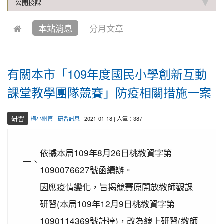
公開授課
2019-10-04
本校學生參加中壢第六屆跆拳道錦
賀!
標賽成績優異
本站消息
分月文章
2021-01-13
恭喜六年四班宋芸姿、五年四班林
賀!
昱緯參加中華多元智能教育協會舉辦超越盃全國數學
競賽, 榮獲總成績達前60%獎項
有關本市「109年度國民小學創新互動
2020-12-31
本校學生參加109年桃園市理事長
賀!
課堂教學團隊競賽」防疫相關措施一案
盃溜冰錦標賽成績優異
2020-12-14
本校學生參加110年桃園市中小學
賀!
研習
梅小網管
-
研習訊息
| 2021-01-18 | 人氣：387
校聯合運動會楊梅區選拔賽成績優異
2020-12-10
本校學生參加2020年名人盃冬季校
賀!
園圍棋對抗賽 成績優異
依據本局109年8月26日桃教資字第
一、
2020-11-17
本校學生參加臺北市109年第38屆
1090076627號函續辦。
賀!
中正盃溜冰錦標賽成績優異
因應疫情變化，旨揭競賽原開放教師觀課
2020-11-16
恭賀本校六年四班學生林恩如參加
賀!
研習(本局109年12月9日桃教資字第
桃園市109年度「3Q達人故事甄選活動」，榮獲EQ
1090114369號計達)，改為線上研習(教師
類(國小組)第二名