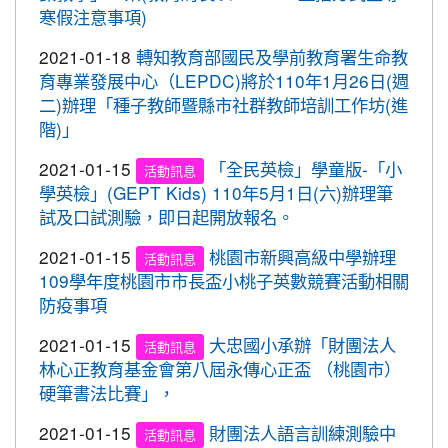
2020-09-08
清晨夜晚穿亮衣，運動散步才放
灣社區羽球聯誼賽成績優異
重要
寒假注意事項)
心。 交通部與桃園市政府關心您！
2020-09-10
本校學生參加109年桃園市運動會-
賀!
2021-01-18
轉知教育部國民及學前教育署生命教
市長盃滑輪溜冰錦標賽暨109年全民運動會代表隊選
育專業發展中心（LEPDC)將於110年1月26日(週
拔賽成績優異
二)辦理「種子教師暨縣市社群教師培訓工作坊(進
階)」
2020-09-04
本校學生參加2020YONEX一線入
賀!
魂全國國小羽球分齡賽成績優異
2021-01-15
「全民英檢」學童版-「小
活動訊息
2020-07-15
本校學生參加2020年第六屆新北市
學英檢」(GEPT Kids) 110年5月1日(六)辦理筆
賀!
寶獅萊夏季理事長盃溜冰錦標賽成績優異
試及口試測驗，即日起開放報名。
2020-07-08
本校學生參加109年桃園市運動會
賀!
2021-01-15
桃園市新興高級中學辦理
活動訊息
市長盃溜冰錦標賽成績優異
109學年度桃園市市長盃小桃子英數競賽活動相關
防疫事項
2020-03-11
109年校內美術比賽 得獎名單
賀!
2020-01-09
本校學生參加玄峰盃羽球錦標賽成
賀!
2021-01-15
大忠國小承辦「財團法人
活動訊息
績優異
林心正教育基金會第八屆永傳心正盃 （桃園市）
硬筆書法比賽」，
2019-12-20
本校學生參加108年臺北市中正盃
賀!
羽球錦標賽成績優異
2021-01-15
財團法人語言訓練測驗中
活動訊息