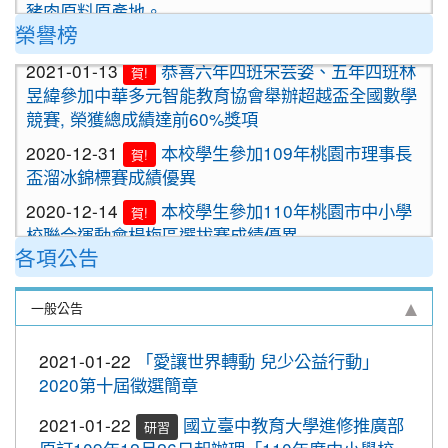
豬肉原料原產地。
榮譽榜
2020-09-24
＜新制上路＞明年起，餐廳應標示豬肉
原料原產地。
2021-01-13
恭喜六年四班宋芸姿、五年四班林
賀!
昱緯參加中華多元智能教育協會舉辦超越盃全國數學
2020-09-24
＜新制上路＞明年起，貢丸水餃等應標
競賽, 榮獲總成績達前60%獎項
示豬肉原料原產地
2020-12-31
本校學生參加109年桃園市理事長
賀!
2020-09-09
『109年國家防災日演習』地震速
重要
盃溜冰錦標賽成績優異
報演練，臨震應變「趴下、掩護、穩住」
『Earthquake Disaster Drill』
2020-12-14
本校學生參加110年桃園市中小學
賀!
校聯合運動會楊梅區選拔賽成績優異
2020-09-08
車子在走，駕照要有。 交通部及
重要
各項公告
桃園市政府關心您！
2020-12-10
本校學生參加2020年名人盃冬季校
賀!
園圍棋對抗賽 成績優異
2020-09-08
停一下海闊天空，讓一下保百年
重要
一般公告
身。 交通部及桃園市政府關心您！
2020-11-17
本校學生參加臺北市109年第38屆
賀!
中正盃溜冰錦標賽成績優異
2020-09-08
清晨夜晚穿亮衣，運動散步才放
重要
2021-01-22
「愛讓世界轉動 兒少公益行動」
心。 交通部與桃園市政府關心您！
2020-11-16
恭賀本校六年四班學生林恩如參加
賀!
2020第十屆徵選簡章
桃園市109年度「3Q達人故事甄選活動」，榮獲EQ
2020-10-19
節水抗旱全民一起來
類(國小組)第二名
2021-01-22
國立臺中教育大學進修推廣部
研習
2020-10-19
防疫期間勤洗手，更要關緊水龍頭