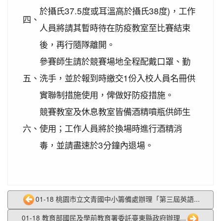
2020-10-05
本校學生參加109年新竹縣運動i台
賀!
於攝氏37.5度或耳溫高於攝氏38度)，工作
灣社區羽球聯誼賽成績優異
四、
人員將請其暫時待在防疫教室至比賽結束
2020-09-10
本校學生參加109年桃園市運動會-
賀!
後，再行隨隊離開。
市長盃滑輪溜冰錦標賽暨109年全民運動會代表隊選
拔賽成績優異
參賽師生請於競賽場地全程配戴口罩、勤
2020-09-04
本校學生參加2020YONEX一線入
賀!
五、
洗手，並於報到時繳交1份入校人員名冊供
魂全國國小羽球分齡賽成績優異
實聯制措施使用，俾做好防疫措施。
2020-07-15
本校學生參加2020年第六屆新北市
賀!
競賽教室及休息教室皆備酒精噴瓶供師生
寶獅萊夏季理事長盃溜冰錦標賽成績優異
六、
使用；工作人員將於換場時進行酒精消
2020-07-08
本校學生參加109年桃園市運動會
賀!
市長盃溜冰錦標賽成績優異
毒，並請盡速於3分鐘內退場。
2020-03-11
109年校內美術比賽 得獎名單
賀!
2020-01-09
本校學生參加玄峰盃羽球錦標賽成
賀!
績優異
01-18 桃園市立文青國中小籌備處辦理「第三屆英語...
2019-12-20
本校學生參加108年臺北市中正盃
賀!
羽球錦標賽成績優異
01-18 教育部國民及學前教育署委託臺東縣政府辦理...