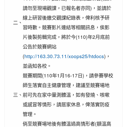
請勿至現場觀課，已報名者亦同)，並請於
2020-11-06
本校學生參加2020年壢運盃羽球錦
賀!
標賽成績優異
線上研習後繳交觀課紀錄表，俾利核予研
二、
2020-10-27
本校學生參加109年桃園市議長盃
賀!
習時數。競賽影片連結等相關訊息，俟影
跆拳道錦標賽成績優異
片後製剪輯完成，將於今(110)年2月底前
2020-10-27
本校學生參加109年桃園市議長盃
賀!
公告於競賽網站
跆拳道錦標賽成績優異
(
http://163.30.73.11/xoops25/htdocs
)，
2020-10-27
本校學生參加運動i台灣109年桃園
賀!
市平鎮楊梅區羽球社區聯誼賽成績優異
並函知各校。
2020-10-27
本校學生參加109年第30屆會長盃
競賽期間(110年1月16-17日)，請參賽學校
賀!
全國溜冰錦標賽成績優異
師生落實自主健康管理，建議至競賽場地
2020-10-27
本校學生參加109年桃園市基層運
賀!
三、
前可先在家中量測體溫，如有發燒、咳嗽
動選手訓練站羽球類區域性對抗賽成績優異
或感冒等情形，請居家休息，俾落實防疫
2020-10-21
恭喜本校六年六班花逸珊同學參加
賀!
「桃園市109學年度學生美術比賽」獲得繪畫類第三
管理。
名! 四年四班黃品憲同學獲得繪畫類佳作!
倘至競賽場地後有體溫過高情形者(額溫高