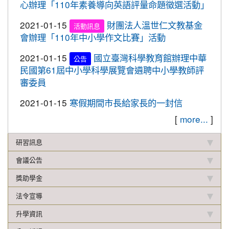
2019-12-20
本校學生參加109年桃園市中小學
心辦理「110年素養導向英語評量命題徵選活動」
賀!
校聯合運動會楊梅區選拔賽成績優異
2021-01-15
財團法人溫世仁文教基金
活動訊息
2019-12-16
本校學生參加2019年名人盃冬季校
賀!
會辦理「110年中小學作文比賽」活動
園圍棋對抗賽成績優異
2021-01-15
國立臺灣科學教育館辦理中華
公告
2019-12-12
108年校內語文競賽 得獎名單(最
重要
民國第61屆中小學科學展覽會遴聘中小學教師評
新版12.17)
審委員
2019-11-27
本校學生參加楊梅盃直排輪溜冰錦
賀!
2021-01-15
寒假期間市長給家長的一封信
標賽成績優異
[
more...
]
2019-11-19
恭喜！本校直笛隊參加108學年度
賀!
桃園市音樂比賽榮獲優等佳績！
研習訊息
2019-11-07
本校學生參加新竹市新豐盃羽球賽
賀!
會議公告
成績優異
獎助學金
2019-10-21
本校學生參加2019年國慶華江盃羽
賀!
球錦標賽成績優異
法令宣導
2019-10-04
本校學生參加108年新北市城市夏
賀!
升學資訊
季盃全國羽球錦標賽成績優異