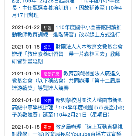
原訂109年12月26日起辦理「110年度中小學校
2020-11-06
本校學生參加2020年壢運盃羽球錦
賀!
長、主任甄選素養培訓班」，因故延後至110年4
2020-10-05
109年流感疫苗開打了，10月5日起守護
標賽成績優異
月17日辦理
最重要的人，桃園市政府關心您。
2020-10-27
本校學生參加109年桃園市議長盃
賀!
2020-09-24
＜新制上路＞明年起，生鮮豬肉應標示
2021-01-22
110年度國中小圖書館閱讀推
跆拳道錦標賽成績優異
研習
豬肉原料原產地。
動教師教育訓練—進階研習」改以線上方式進行
2020-10-27
本校學生參加109年桃園市議長盃
賀!
2020-09-24
＜新制上路＞明年起，餐廳應標示豬肉
跆拳道錦標賽成績優異
2021-01-18
財團法人人本教育文教基金會
公告
原料原產地。
辦理「教出素養研習營－帶一片森林回去」教師
2020-10-27
本校學生參加運動i台灣109年桃園
賀!
研習計畫延期
2020-09-24
＜新制上路＞明年起，貢丸水餃等應標
市平鎮楊梅區羽球社區聯誼賽成績優異
示豬肉原料原產地
2021-01-18
教育部與財團法人廣達文
2020-10-27
本校學生參加109年第30屆會長盃
活動訊息
賀!
2020-09-09
『109年國家防災日演習』地震速
教基金會（以下稱該會）共同辦理「第十二屆廣
全國溜冰錦標賽成績優異
重要
報演練，臨震應變「趴下、掩護、穩住」
達游藝獎」導覽達人競賽
2020-10-27
本校學生參加109年桃園市基層運
賀!
『Earthquake Disaster Drill』
動選手訓練站羽球類區域性對抗賽成績優異
2021-01-18
新興學校財團法人桃園市新興
公告
2020-09-08
車子在走，駕照要有。 交通部及
重要
高級中等學校辦理「109學年度桃園市市長盃小桃
2020-10-21
恭喜本校六年六班花逸珊同學參加
賀!
桃園市政府關心您！
子英數競賽」延至110年2月21日（星期日）
「桃園市109學年度學生美術比賽」獲得繪畫類第三
2020-09-08
停一下海闊天空，讓一下保百年
名! 四年四班黃品憲同學獲得繪畫類佳作!
重要
2021-01-18
教育局辦理「線上互動直播視
重要
身。 交通部及桃園市政府關心您！
2020-10-05
本校學生參加109年新竹縣運動i台
訊教學」一案(教育局長以Youtube直播方式宣導
賀!