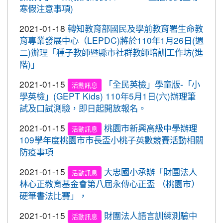
心。 交通部與桃園市政府關心您！
寒假注意事項)
2020-09-10
本校學生參加109年桃園市運動會-
賀!
市長盃滑輪溜冰錦標賽暨109年全民運動會代表隊選
2021-01-18
轉知教育部國民及學前教育署生命教
拔賽成績優異
育專業發展中心（LEPDC)將於110年1月26日(週
二)辦理「種子教師暨縣市社群教師培訓工作坊(進
2020-09-04
本校學生參加2020YONEX一線入
賀!
階)」
魂全國國小羽球分齡賽成績優異
2021-01-15
「全民英檢」學童版-「小
2020-07-15
本校學生參加2020年第六屆新北市
活動訊息
賀!
學英檢」(GEPT Kids) 110年5月1日(六)辦理筆
寶獅萊夏季理事長盃溜冰錦標賽成績優異
試及口試測驗，即日起開放報名。
2020-07-08
本校學生參加109年桃園市運動會
賀!
市長盃溜冰錦標賽成績優異
2021-01-15
桃園市新興高級中學辦理
活動訊息
109學年度桃園市市長盃小桃子英數競賽活動相關
2020-03-11
109年校內美術比賽 得獎名單
賀!
防疫事項
2020-01-09
本校學生參加玄峰盃羽球錦標賽成
賀!
績優異
2021-01-15
大忠國小承辦「財團法人
活動訊息
林心正教育基金會第八屆永傳心正盃 （桃園市）
2019-12-20
本校學生參加108年臺北市中正盃
賀!
硬筆書法比賽」，
羽球錦標賽成績優異
2021-01-15
財團法人語言訓練測驗中
2019-12-20
本校學生參加109年桃園市中小學
活動訊息
賀!