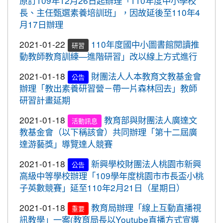
原訂109年12月26日起辦理「110年度中小學校
2020-10-05
109年流感疫苗開打了，10月5日起守護
標賽成績優異
長、主任甄選素養培訓班」，因故延後至110年4
最重要的人，桃園市政府關心您。
2020-10-27
本校學生參加109年桃園市議長盃
月17日辦理
賀!
2020-09-24
＜新制上路＞明年起，生鮮豬肉應標示
跆拳道錦標賽成績優異
2021-01-22
110年度國中小圖書館閱讀推
豬肉原料原產地。
研習
2020-10-27
本校學生參加109年桃園市議長盃
賀!
動教師教育訓練—進階研習」改以線上方式進行
2020-09-24
＜新制上路＞明年起，餐廳應標示豬肉
跆拳道錦標賽成績優異
原料原產地。
2021-01-18
財團法人人本教育文教基金會
公告
2020-10-27
本校學生參加運動i台灣109年桃園
賀!
辦理「教出素養研習營－帶一片森林回去」教師
2020-09-24
＜新制上路＞明年起，貢丸水餃等應標
市平鎮楊梅區羽球社區聯誼賽成績優異
研習計畫延期
示豬肉原料原產地
2020-10-27
本校學生參加109年第30屆會長盃
賀!
2021-01-18
教育部與財團法人廣達文
2020-09-09
『109年國家防災日演習』地震速
全國溜冰錦標賽成績優異
活動訊息
重要
教基金會（以下稱該會）共同辦理「第十二屆廣
報演練，臨震應變「趴下、掩護、穩住」
2020-10-27
本校學生參加109年桃園市基層運
賀!
達游藝獎」導覽達人競賽
『Earthquake Disaster Drill』
動選手訓練站羽球類區域性對抗賽成績優異
2020-09-08
車子在走，駕照要有。 交通部及
2021-01-18
新興學校財團法人桃園市新興
重要
公告
2020-10-21
恭喜本校六年六班花逸珊同學參加
賀!
桃園市政府關心您！
高級中等學校辦理「109學年度桃園市市長盃小桃
「桃園市109學年度學生美術比賽」獲得繪畫類第三
子英數競賽」延至110年2月21日（星期日）
2020-09-08
停一下海闊天空，讓一下保百年
名! 四年四班黃品憲同學獲得繪畫類佳作!
重要
身。 交通部及桃園市政府關心您！
2021-01-18
教育局辦理「線上互動直播視
2020-10-05
本校學生參加109年新竹縣運動i台
重要
賀!
2020-09-08
清晨夜晚穿亮衣，運動散步才放
訊教學」一案(教育局長以Youtube直播方式宣導
灣社區羽球聯誼賽成績優異
重要