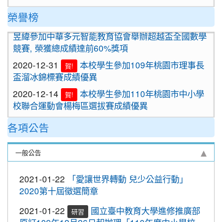
2020-09-24
＜新制上路＞明年起，餐廳應標示豬肉
榮譽榜
2021-01-13
恭喜六年四班宋芸姿、五年四班林
原料原產地。
賀!
昱緯參加中華多元智能教育協會舉辦超越盃全國數學
2020-09-24
＜新制上路＞明年起，貢丸水餃等應標
競賽, 榮獲總成績達前60%獎項
示豬肉原料原產地
2020-12-31
本校學生參加109年桃園市理事長
賀!
2020-09-09
『109年國家防災日演習』地震速
重要
盃溜冰錦標賽成績優異
報演練，臨震應變「趴下、掩護、穩住」
2020-12-14
本校學生參加110年桃園市中小學
『Earthquake Disaster Drill』
賀!
校聯合運動會楊梅區選拔賽成績優異
2020-09-08
車子在走，駕照要有。 交通部及
重要
2020-12-10
本校學生參加2020年名人盃冬季校
桃園市政府關心您！
賀!
各項公告
園圍棋對抗賽 成績優異
2020-09-08
停一下海闊天空，讓一下保百年
重要
2020-11-17
本校學生參加臺北市109年第38屆
身。 交通部及桃園市政府關心您！
賀!
一般公告
中正盃溜冰錦標賽成績優異
2020-09-08
清晨夜晚穿亮衣，運動散步才放
重要
2020-11-16
恭賀本校六年四班學生林恩如參加
心。 交通部與桃園市政府關心您！
賀!
2021-01-22
「愛讓世界轉動 兒少公益行動」
桃園市109年度「3Q達人故事甄選活動」，榮獲EQ
2020第十屆徵選簡章
2020-10-19
節水抗旱全民一起來
類(國小組)第二名
2020-10-19
防疫期間勤洗手，更要關緊水龍頭
2021-01-22
國立臺中教育大學進修推廣部
研習
2020-11-06
本校學生參加2020年壢運盃羽球錦
賀!