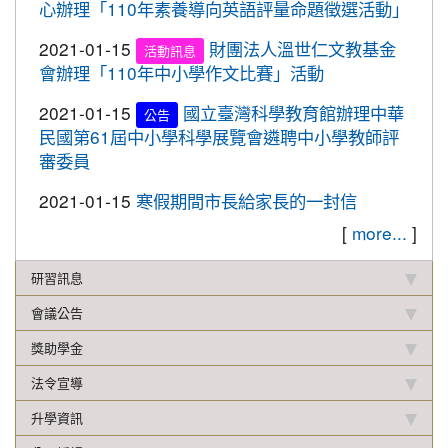
心辦理「110年素養導向英語評量命題徵選活動」
校聯合運動會楊梅區選拔賽成績優異
2019-12-16
本校學生參加2019年名人盃冬季校
2021-01-15
財團法人溫世仁文教基金
賀!
活動訊息
園圍棋對抗賽成績優異
會辦理「110年中小學作文比賽」活動
2019-12-12
108年校內語文競賽 得獎名單(最
重要
2021-01-15
國立臺灣科學教育館辦理中華
公告
新版12.17)
民國第61屆中小學科學展覽會遴聘中小學教師評
審委員
2019-11-27
本校學生參加楊梅盃直排輪溜冰錦
賀!
標賽成績優異
2021-01-15
寒假期間市長給家長的一封信
2019-11-19
恭喜！本校直笛隊參加108學年度
賀!
[
more...
]
桃園市音樂比賽榮獲優等佳績！
2019-11-07
本校學生參加新竹市新豐盃羽球賽
研習訊息
賀!
成績優異
會議公告
2019-10-21
本校學生參加2019年國慶華江盃羽
賀!
獎助學金
球錦標賽成績優異
法令宣導
2019-10-04
本校學生參加108年新北市城市夏
賀!
季盃全國羽球錦標賽成績優異
升學資訊