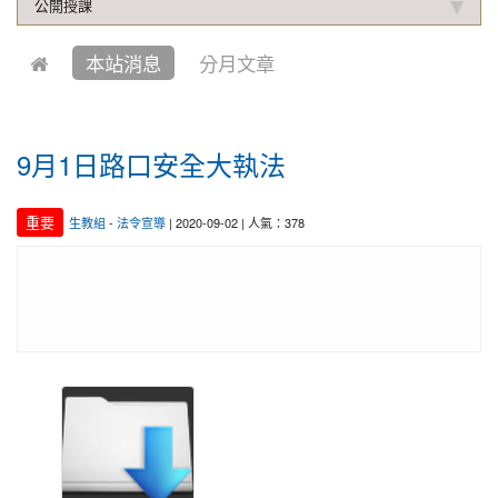
2019-10-04
本校學生參加中壢第六屆跆拳道錦
公開授課
賀!
標賽成績優異
本站消息
分月文章
2021-01-13
恭喜六年四班宋芸姿、五年四班林
賀!
昱緯參加中華多元智能教育協會舉辦超越盃全國數學
競賽, 榮獲總成績達前60%獎項
9月1日路口安全大執法
2020-12-31
本校學生參加109年桃園市理事長
賀!
盃溜冰錦標賽成績優異
2020-12-14
本校學生參加110年桃園市中小學
重要
生教組
-
法令宣導
| 2020-09-02 | 人氣：378
賀!
校聯合運動會楊梅區選拔賽成績優異
2020-12-10
本校學生參加2020年名人盃冬季校
賀!
園圍棋對抗賽 成績優異
2020-11-17
本校學生參加臺北市109年第38屆
賀!
中正盃溜冰錦標賽成績優異
2020-11-16
恭賀本校六年四班學生林恩如參加
賀!
桃園市109年度「3Q達人故事甄選活動」，榮獲EQ
類(國小組)第二名