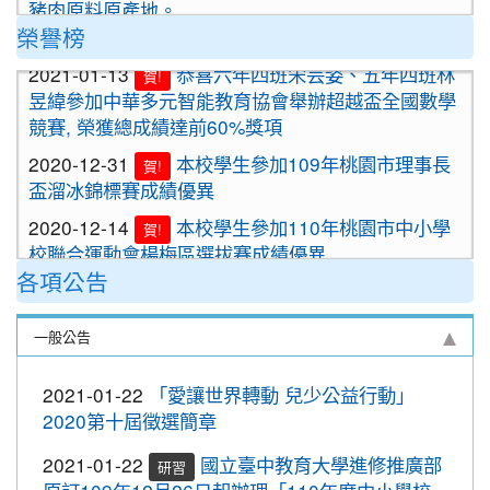
豬肉原料原產地。
榮譽榜
2020-09-24
＜新制上路＞明年起，餐廳應標示豬肉
原料原產地。
2021-01-13
恭喜六年四班宋芸姿、五年四班林
賀!
昱緯參加中華多元智能教育協會舉辦超越盃全國數學
2020-09-24
＜新制上路＞明年起，貢丸水餃等應標
競賽, 榮獲總成績達前60%獎項
示豬肉原料原產地
2020-12-31
本校學生參加109年桃園市理事長
賀!
2020-09-09
『109年國家防災日演習』地震速
重要
盃溜冰錦標賽成績優異
報演練，臨震應變「趴下、掩護、穩住」
『Earthquake Disaster Drill』
2020-12-14
本校學生參加110年桃園市中小學
賀!
校聯合運動會楊梅區選拔賽成績優異
2020-09-08
車子在走，駕照要有。 交通部及
重要
各項公告
桃園市政府關心您！
2020-12-10
本校學生參加2020年名人盃冬季校
賀!
園圍棋對抗賽 成績優異
2020-09-08
停一下海闊天空，讓一下保百年
重要
一般公告
身。 交通部及桃園市政府關心您！
2020-11-17
本校學生參加臺北市109年第38屆
賀!
中正盃溜冰錦標賽成績優異
2020-09-08
清晨夜晚穿亮衣，運動散步才放
重要
2021-01-22
「愛讓世界轉動 兒少公益行動」
心。 交通部與桃園市政府關心您！
2020-11-16
恭賀本校六年四班學生林恩如參加
賀!
2020第十屆徵選簡章
桃園市109年度「3Q達人故事甄選活動」，榮獲EQ
2020-10-19
節水抗旱全民一起來
類(國小組)第二名
2021-01-22
國立臺中教育大學進修推廣部
研習
2020-10-19
防疫期間勤洗手，更要關緊水龍頭