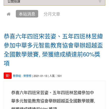
公開授課
2019-10-04
本校學生參加中壢第六屆跆拳道錦
賀!
標賽成績優異
本站消息
分月文章
2021-01-13
恭喜六年四班宋芸姿、五年四班林
賀!
昱緯參加中華多元智能教育協會舉辦超越盃全國數學
競賽, 榮獲總成績達前60%獎項
恭喜六年四班宋芸姿、五年四班林昱緯
2020-12-31
本校學生參加109年桃園市理事長
賀!
參加中華多元智能教育協會舉辦超越盃
盃溜冰錦標賽成績優異
全國數學競賽, 榮獲總成績達前60%獎
2020-12-14
本校學生參加110年桃園市中小學
賀!
校聯合運動會楊梅區選拔賽成績優異
項
2020-12-10
本校學生參加2020年名人盃冬季校
賀!
園圍棋對抗賽 成績優異
賀!
教學組
-
榮譽榜
| 2021-01-13 | 人氣：531
2020-11-17
本校學生參加臺北市109年第38屆
賀!
中正盃溜冰錦標賽成績優異
恭喜六年四班宋芸姿、五年四班林昱緯參加中
2020-11-16
恭賀本校六年四班學生林恩如參加
賀!
華多元智能教育協會舉辦超越盃全國數學競賽,
桃園市109年度「3Q達人故事甄選活動」，榮獲EQ
類(國小組)第二名
榮獲總成績達前60%獎項