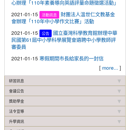
2019-12-20
本校學生參加109年桃園市中小學
心辦理「110年素養導向英語評量命題徵選活動」
賀!
校聯合運動會楊梅區選拔賽成績優異
2021-01-15
財團法人溫世仁文教基金
活動訊息
2019-12-16
本校學生參加2019年名人盃冬季校
賀!
會辦理「110年中小學作文比賽」活動
園圍棋對抗賽成績優異
2021-01-15
國立臺灣科學教育館辦理中華
公告
2019-12-12
108年校內語文競賽 得獎名單(最
重要
民國第61屆中小學科學展覽會遴聘中小學教師評
新版12.17)
審委員
2019-11-27
本校學生參加楊梅盃直排輪溜冰錦
賀!
2021-01-15
寒假期間市長給家長的一封信
標賽成績優異
[
more...
]
2019-11-19
恭喜！本校直笛隊參加108學年度
賀!
桃園市音樂比賽榮獲優等佳績！
研習訊息
2019-11-07
本校學生參加新竹市新豐盃羽球賽
賀!
會議公告
成績優異
獎助學金
2019-10-21
本校學生參加2019年國慶華江盃羽
賀!
球錦標賽成績優異
法令宣導
2019-10-04
本校學生參加108年新北市城市夏
賀!
升學資訊
季盃全國羽球錦標賽成績優異