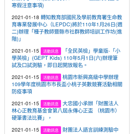
2020-09-08
清晨夜晚穿亮衣，運動散步才放
灣社區羽球聯誼賽成績優異
重要
寒假注意事項)
心。 交通部與桃園市政府關心您！
2020-09-10
本校學生參加109年桃園市運動會-
賀!
2021-01-18
轉知教育部國民及學前教育署生命教
市長盃滑輪溜冰錦標賽暨109年全民運動會代表隊選
育專業發展中心（LEPDC)將於110年1月26日(週
拔賽成績優異
二)辦理「種子教師暨縣市社群教師培訓工作坊(進
階)」
2020-09-04
本校學生參加2020YONEX一線入
賀!
魂全國國小羽球分齡賽成績優異
2021-01-15
「全民英檢」學童版-「小
活動訊息
2020-07-15
本校學生參加2020年第六屆新北市
學英檢」(GEPT Kids) 110年5月1日(六)辦理筆
賀!
寶獅萊夏季理事長盃溜冰錦標賽成績優異
試及口試測驗，即日起開放報名。
2020-07-08
本校學生參加109年桃園市運動會
賀!
2021-01-15
桃園市新興高級中學辦理
活動訊息
市長盃溜冰錦標賽成績優異
109學年度桃園市市長盃小桃子英數競賽活動相關
防疫事項
2020-03-11
109年校內美術比賽 得獎名單
賀!
2020-01-09
本校學生參加玄峰盃羽球錦標賽成
賀!
2021-01-15
大忠國小承辦「財團法人
活動訊息
績優異
林心正教育基金會第八屆永傳心正盃 （桃園市）
硬筆書法比賽」，
2019-12-20
本校學生參加108年臺北市中正盃
賀!
羽球錦標賽成績優異
2021-01-15
財團法人語言訓練測驗中
活動訊息