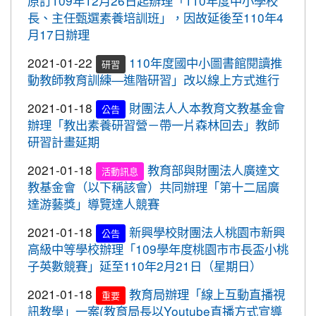
原訂109年12月26日起辦理「110年度中小學校
2020-11-06
本校學生參加2020年壢運盃羽球錦
賀!
長、主任甄選素養培訓班」，因故延後至110年4
2020-10-05
109年流感疫苗開打了，10月5日起守護
標賽成績優異
月17日辦理
最重要的人，桃園市政府關心您。
2020-10-27
本校學生參加109年桃園市議長盃
賀!
2020-09-24
＜新制上路＞明年起，生鮮豬肉應標示
2021-01-22
110年度國中小圖書館閱讀推
跆拳道錦標賽成績優異
研習
豬肉原料原產地。
動教師教育訓練—進階研習」改以線上方式進行
2020-10-27
本校學生參加109年桃園市議長盃
賀!
2020-09-24
＜新制上路＞明年起，餐廳應標示豬肉
跆拳道錦標賽成績優異
2021-01-18
財團法人人本教育文教基金會
公告
原料原產地。
辦理「教出素養研習營－帶一片森林回去」教師
2020-10-27
本校學生參加運動i台灣109年桃園
賀!
研習計畫延期
2020-09-24
＜新制上路＞明年起，貢丸水餃等應標
市平鎮楊梅區羽球社區聯誼賽成績優異
示豬肉原料原產地
2021-01-18
教育部與財團法人廣達文
2020-10-27
本校學生參加109年第30屆會長盃
活動訊息
賀!
2020-09-09
『109年國家防災日演習』地震速
教基金會（以下稱該會）共同辦理「第十二屆廣
全國溜冰錦標賽成績優異
重要
報演練，臨震應變「趴下、掩護、穩住」
達游藝獎」導覽達人競賽
2020-10-27
本校學生參加109年桃園市基層運
賀!
『Earthquake Disaster Drill』
動選手訓練站羽球類區域性對抗賽成績優異
2021-01-18
新興學校財團法人桃園市新興
公告
2020-09-08
車子在走，駕照要有。 交通部及
重要
高級中等學校辦理「109學年度桃園市市長盃小桃
2020-10-21
恭喜本校六年六班花逸珊同學參加
賀!
桃園市政府關心您！
子英數競賽」延至110年2月21日（星期日）
「桃園市109學年度學生美術比賽」獲得繪畫類第三
2020-09-08
停一下海闊天空，讓一下保百年
名! 四年四班黃品憲同學獲得繪畫類佳作!
重要
2021-01-18
教育局辦理「線上互動直播視
重要
身。 交通部及桃園市政府關心您！
2020-10-05
本校學生參加109年新竹縣運動i台
訊教學」一案(教育局長以Youtube直播方式宣導
賀!