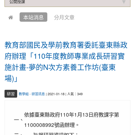
2019-10-04
本校學生參加中壢第六屆跆拳道錦
公開授課
賀!
標賽成績優異
本站消息
分月文章
2021-01-13
恭喜六年四班宋芸姿、五年四班林
賀!
昱緯參加中華多元智能教育協會舉辦超越盃全國數學
競賽, 榮獲總成績達前60%獎項
教育部國民及學前教育署委託臺東縣政
2020-12-31
本校學生參加109年桃園市理事長
賀!
盃溜冰錦標賽成績優異
府辦理「110年度教師專業成長研習實
2020-12-14
本校學生參加110年桃園市中小學
賀!
施計畫-夢的N次方素養工作坊(臺東
校聯合運動會楊梅區選拔賽成績優異
場)」
2020-12-10
本校學生參加2020年名人盃冬季校
賀!
園圍棋對抗賽 成績優異
研習
教學組
-
研習訊息
| 2021-01-18 | 人氣：349
2020-11-17
本校學生參加臺北市109年第38屆
賀!
中正盃溜冰錦標賽成績優異
2020-11-16
恭賀本校六年四班學生林恩如參加
依據臺東縣政府110年1月13日府教課字第
賀!
一、
桃園市109年度「3Q達人故事甄選活動」，榮獲EQ
1100008992號函辦理。
類(國小組)第二名
二、
旨揭研習資訊如下：