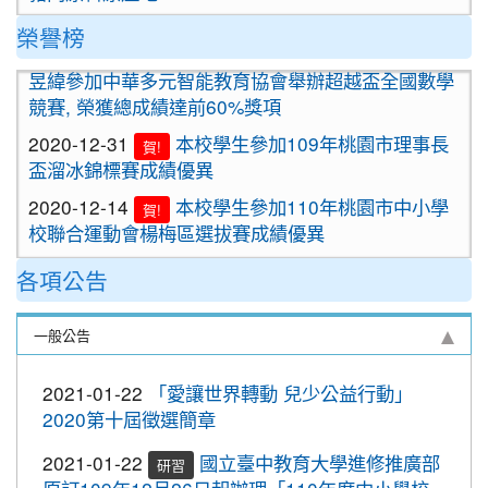
2020-09-24
＜新制上路＞明年起，餐廳應標示豬肉
榮譽榜
2021-01-13
恭喜六年四班宋芸姿、五年四班林
原料原產地。
賀!
昱緯參加中華多元智能教育協會舉辦超越盃全國數學
2020-09-24
＜新制上路＞明年起，貢丸水餃等應標
競賽, 榮獲總成績達前60%獎項
示豬肉原料原產地
2020-12-31
本校學生參加109年桃園市理事長
賀!
2020-09-09
『109年國家防災日演習』地震速
重要
盃溜冰錦標賽成績優異
報演練，臨震應變「趴下、掩護、穩住」
2020-12-14
本校學生參加110年桃園市中小學
『Earthquake Disaster Drill』
賀!
校聯合運動會楊梅區選拔賽成績優異
2020-09-08
車子在走，駕照要有。 交通部及
重要
2020-12-10
本校學生參加2020年名人盃冬季校
桃園市政府關心您！
賀!
各項公告
園圍棋對抗賽 成績優異
2020-09-08
停一下海闊天空，讓一下保百年
重要
2020-11-17
本校學生參加臺北市109年第38屆
身。 交通部及桃園市政府關心您！
賀!
一般公告
中正盃溜冰錦標賽成績優異
2020-09-08
清晨夜晚穿亮衣，運動散步才放
重要
2020-11-16
恭賀本校六年四班學生林恩如參加
心。 交通部與桃園市政府關心您！
賀!
2021-01-22
「愛讓世界轉動 兒少公益行動」
桃園市109年度「3Q達人故事甄選活動」，榮獲EQ
2020第十屆徵選簡章
2020-10-19
節水抗旱全民一起來
類(國小組)第二名
2020-10-19
防疫期間勤洗手，更要關緊水龍頭
2021-01-22
國立臺中教育大學進修推廣部
研習
2020-11-06
本校學生參加2020年壢運盃羽球錦
賀!