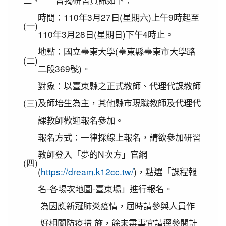
2020-11-06
本校學生參加2020年壢運盃羽球錦
賀!
標賽成績優異
時間：110年3月27日(星期六)上午9時起至
(一)
2020-10-27
本校學生參加109年桃園市議長盃
110年3月28日(星期日)下午4時止。
賀!
跆拳道錦標賽成績優異
地點：國立臺東大學(臺東縣臺東市大學路
(二)
2020-10-27
本校學生參加109年桃園市議長盃
賀!
二段369號)。
跆拳道錦標賽成績優異
對象：以臺東縣之正式教師、代理代課教師
2020-10-27
本校學生參加運動i台灣109年桃園
賀!
(三)
及師培生為主，其他縣市現職教師及代理代
市平鎮楊梅區羽球社區聯誼賽成績優異
課教師歡迎報名參加。
2020-10-27
本校學生參加109年第30屆會長盃
賀!
全國溜冰錦標賽成績優異
報名方式：一律採線上報名，請欲參加研習
2020-10-27
本校學生參加109年桃園市基層運
賀!
教師登入「夢的N次方」官網
(四)
動選手訓練站羽球類區域性對抗賽成績優異
(
https://dream.k12cc.tw/
)，點選「課程報
2020-10-21
恭喜本校六年六班花逸珊同學參加
賀!
名-各場次地圖-臺東場」進行報名。
「桃園市109學年度學生美術比賽」獲得繪畫類第三
名! 四年四班黃品憲同學獲得繪畫類佳作!
為因應新冠肺炎疫情，屆時請參與人員作
2020-10-05
本校學生參加109年新竹縣運動i台
好相關防疫措 施，餘未盡事宜請逕參閱計
賀!