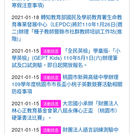
心。 交通部與桃園市政府關心您！
寒假注意事項)
2020-09-10
本校學生參加109年桃園市運動會-
賀!
市長盃滑輪溜冰錦標賽暨109年全民運動會代表隊選
2021-01-18
轉知教育部國民及學前教育署生命教
拔賽成績優異
育專業發展中心（LEPDC)將於110年1月26日(週
二)辦理「種子教師暨縣市社群教師培訓工作坊(進
2020-09-04
本校學生參加2020YONEX一線入
賀!
階)」
魂全國國小羽球分齡賽成績優異
2021-01-15
「全民英檢」學童版-「小
2020-07-15
本校學生參加2020年第六屆新北市
活動訊息
賀!
學英檢」(GEPT Kids) 110年5月1日(六)辦理筆
寶獅萊夏季理事長盃溜冰錦標賽成績優異
試及口試測驗，即日起開放報名。
2020-07-08
本校學生參加109年桃園市運動會
賀!
市長盃溜冰錦標賽成績優異
2021-01-15
桃園市新興高級中學辦理
活動訊息
109學年度桃園市市長盃小桃子英數競賽活動相關
2020-03-11
109年校內美術比賽 得獎名單
賀!
防疫事項
2020-01-09
本校學生參加玄峰盃羽球錦標賽成
賀!
績優異
2021-01-15
大忠國小承辦「財團法人
活動訊息
林心正教育基金會第八屆永傳心正盃 （桃園市）
2019-12-20
本校學生參加108年臺北市中正盃
賀!
硬筆書法比賽」，
羽球錦標賽成績優異
2021-01-15
財團法人語言訓練測驗中
2019-12-20
本校學生參加109年桃園市中小學
活動訊息
賀!