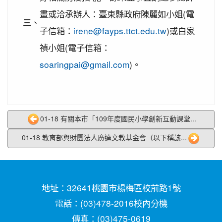
灣社區羽球聯誼賽成績優異
畫或洽承辦人：臺東縣政府陳麗如小姐(電
三、
2020-09-10
本校學生參加109年桃園市運動會-
賀!
子信箱：
irene@fayps.ttct.edu.tw
)或白家
市長盃滑輪溜冰錦標賽暨109年全民運動會代表隊選
禎小姐(電子信箱：
拔賽成績優異
soaringpai@gmail.com
)。
2020-09-04
本校學生參加2020YONEX一線入
賀!
魂全國國小羽球分齡賽成績優異
2020-07-15
本校學生參加2020年第六屆新北市
賀!
寶獅萊夏季理事長盃溜冰錦標賽成績優異
01-18 有關本市「109年度國民小學創新互動課堂...
2020-07-08
本校學生參加109年桃園市運動會
賀!
市長盃溜冰錦標賽成績優異
01-18 教育部與財團法人廣達文教基金會（以下稱該...
2020-03-11
109年校內美術比賽 得獎名單
賀!
2020-01-09
本校學生參加玄峰盃羽球錦標賽成
賀!
績優異
地址：32641桃園市楊梅區校前路1號
2019-12-20
本校學生參加108年臺北市中正盃
賀!
電話：(03)478-2016
校內分機
羽球錦標賽成績優異
傳真：(03)475-0619