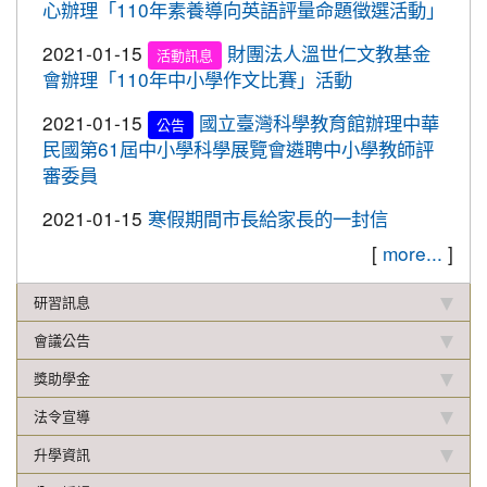
心辦理「110年素養導向英語評量命題徵選活動」
校聯合運動會楊梅區選拔賽成績優異
2019-12-16
本校學生參加2019年名人盃冬季校
2021-01-15
財團法人溫世仁文教基金
賀!
活動訊息
園圍棋對抗賽成績優異
會辦理「110年中小學作文比賽」活動
2019-12-12
108年校內語文競賽 得獎名單(最
重要
2021-01-15
國立臺灣科學教育館辦理中華
公告
新版12.17)
民國第61屆中小學科學展覽會遴聘中小學教師評
審委員
2019-11-27
本校學生參加楊梅盃直排輪溜冰錦
賀!
標賽成績優異
2021-01-15
寒假期間市長給家長的一封信
2019-11-19
恭喜！本校直笛隊參加108學年度
賀!
[
more...
]
桃園市音樂比賽榮獲優等佳績！
2019-11-07
本校學生參加新竹市新豐盃羽球賽
研習訊息
賀!
成績優異
會議公告
2019-10-21
本校學生參加2019年國慶華江盃羽
賀!
獎助學金
球錦標賽成績優異
法令宣導
2019-10-04
本校學生參加108年新北市城市夏
賀!
季盃全國羽球錦標賽成績優異
升學資訊