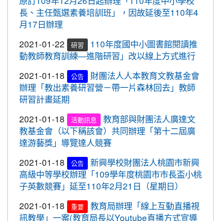
原訂109年12月26日起辦理「110年度中小學校
2020-10-05
109年流感疫苗開打了，10月5日起守護
標賽成績優異
長、主任甄選素養培訓班」，因故延後至110年4
最重要的人，桃園市政府關心您。
2020-10-27
本校學生參加109年桃園市議長盃
月17日辦理
賀!
2020-09-24
＜新制上路＞明年起，生鮮豬肉應標示
跆拳道錦標賽成績優異
2021-01-22
110年度國中小圖書館閱讀推
豬肉原料原產地。
研習
2020-10-27
本校學生參加109年桃園市議長盃
賀!
動教師教育訓練—進階研習」改以線上方式進行
2020-09-24
＜新制上路＞明年起，餐廳應標示豬肉
跆拳道錦標賽成績優異
原料原產地。
2021-01-18
財團法人人本教育文教基金會
公告
2020-10-27
本校學生參加運動i台灣109年桃園
賀!
辦理「教出素養研習營－帶一片森林回去」教師
2020-09-24
＜新制上路＞明年起，貢丸水餃等應標
市平鎮楊梅區羽球社區聯誼賽成績優異
研習計畫延期
示豬肉原料原產地
2020-10-27
本校學生參加109年第30屆會長盃
賀!
2021-01-18
教育部與財團法人廣達文
2020-09-09
『109年國家防災日演習』地震速
全國溜冰錦標賽成績優異
活動訊息
重要
教基金會（以下稱該會）共同辦理「第十二屆廣
報演練，臨震應變「趴下、掩護、穩住」
2020-10-27
本校學生參加109年桃園市基層運
賀!
達游藝獎」導覽達人競賽
『Earthquake Disaster Drill』
動選手訓練站羽球類區域性對抗賽成績優異
2020-09-08
車子在走，駕照要有。 交通部及
2021-01-18
新興學校財團法人桃園市新興
重要
公告
2020-10-21
恭喜本校六年六班花逸珊同學參加
賀!
桃園市政府關心您！
高級中等學校辦理「109學年度桃園市市長盃小桃
「桃園市109學年度學生美術比賽」獲得繪畫類第三
子英數競賽」延至110年2月21日（星期日）
2020-09-08
停一下海闊天空，讓一下保百年
名! 四年四班黃品憲同學獲得繪畫類佳作!
重要
身。 交通部及桃園市政府關心您！
2021-01-18
教育局辦理「線上互動直播視
2020-10-05
本校學生參加109年新竹縣運動i台
重要
賀!
2020-09-08
清晨夜晚穿亮衣，運動散步才放
訊教學」一案(教育局長以Youtube直播方式宣導
灣社區羽球聯誼賽成績優異
重要