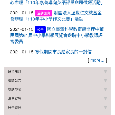
心辦理「110年素養導向英語評量命題徵選活動」
校聯合運動會楊梅區選拔賽成績優異
2019-12-16
本校學生參加2019年名人盃冬季校
2021-01-15
財團法人溫世仁文教基金
賀!
活動訊息
園圍棋對抗賽成績優異
會辦理「110年中小學作文比賽」活動
2019-12-12
108年校內語文競賽 得獎名單(最
重要
2021-01-15
國立臺灣科學教育館辦理中華
公告
新版12.17)
民國第61屆中小學科學展覽會遴聘中小學教師評
審委員
2019-11-27
本校學生參加楊梅盃直排輪溜冰錦
賀!
標賽成績優異
2021-01-15
寒假期間市長給家長的一封信
2019-11-19
恭喜！本校直笛隊參加108學年度
賀!
[
more...
]
桃園市音樂比賽榮獲優等佳績！
2019-11-07
本校學生參加新竹市新豐盃羽球賽
研習訊息
賀!
成績優異
會議公告
2019-10-21
本校學生參加2019年國慶華江盃羽
賀!
獎助學金
球錦標賽成績優異
法令宣導
2019-10-04
本校學生參加108年新北市城市夏
賀!
季盃全國羽球錦標賽成績優異
升學資訊