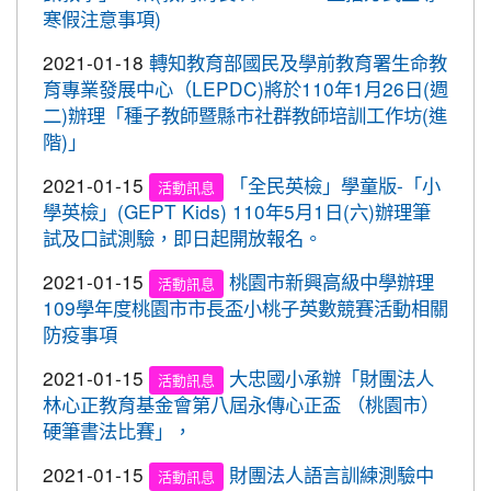
心。 交通部與桃園市政府關心您！
寒假注意事項)
2020-09-10
本校學生參加109年桃園市運動會-
賀!
市長盃滑輪溜冰錦標賽暨109年全民運動會代表隊選
2021-01-18
轉知教育部國民及學前教育署生命教
拔賽成績優異
育專業發展中心（LEPDC)將於110年1月26日(週
二)辦理「種子教師暨縣市社群教師培訓工作坊(進
2020-09-04
本校學生參加2020YONEX一線入
賀!
階)」
魂全國國小羽球分齡賽成績優異
2021-01-15
「全民英檢」學童版-「小
2020-07-15
本校學生參加2020年第六屆新北市
活動訊息
賀!
學英檢」(GEPT Kids) 110年5月1日(六)辦理筆
寶獅萊夏季理事長盃溜冰錦標賽成績優異
試及口試測驗，即日起開放報名。
2020-07-08
本校學生參加109年桃園市運動會
賀!
市長盃溜冰錦標賽成績優異
2021-01-15
桃園市新興高級中學辦理
活動訊息
109學年度桃園市市長盃小桃子英數競賽活動相關
2020-03-11
109年校內美術比賽 得獎名單
賀!
防疫事項
2020-01-09
本校學生參加玄峰盃羽球錦標賽成
賀!
績優異
2021-01-15
大忠國小承辦「財團法人
活動訊息
林心正教育基金會第八屆永傳心正盃 （桃園市）
2019-12-20
本校學生參加108年臺北市中正盃
賀!
硬筆書法比賽」，
羽球錦標賽成績優異
2021-01-15
財團法人語言訓練測驗中
2019-12-20
本校學生參加109年桃園市中小學
活動訊息
賀!