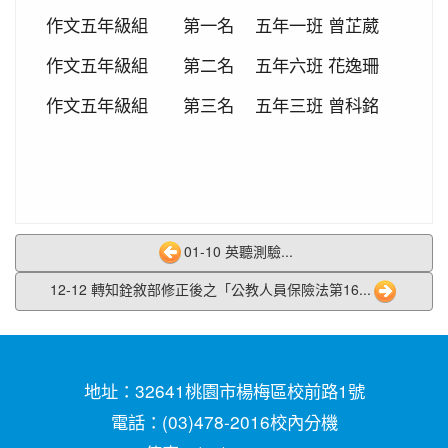
2019-10-04
本校學生參加中壢第六屆跆拳道錦
作文五年級組
第一名
五年一班
曾芷葳
賀!
標賽成績優異
作文五年級組
第二名
五年六班
花逸珊
作文五年級組
第三名
五年三班
曾科銘
01-10 英聽測驗...
12-12 轉知銓敘部修正後之「公教人員保險法第16...
地址：32641桃園市楊梅區校前路1號
電話：(03)478-2016
校內分機