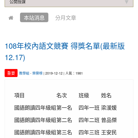
2019-10-04
本校學生參加中壢第六屆跆拳道錦
公開授課
賀!
標賽成績優異
本站消息
分月文章
2021-01-13
恭喜六年四班宋芸姿、五年四班林
賀!
昱緯參加中華多元智能教育協會舉辦超越盃全國數學
競賽, 榮獲總成績達前60%獎項
108年校內語文競賽 得獎名單(最新版
2020-12-31
本校學生參加109年桃園市理事長
賀!
盃溜冰錦標賽成績優異
12.17)
2020-12-14
本校學生參加110年桃園市中小學
賀!
校聯合運動會楊梅區選拔賽成績優異
重要
教學組
-
榮譽榜
| 2019-12-12 | 人氣：1981
2020-12-10
本校學生參加2020年名人盃冬季校
賀!
園圍棋對抗賽 成績優異
項目
名次
班級
姓名
2020-11-17
本校學生參加臺北市109年第38屆
賀!
中正盃溜冰錦標賽成績優異
國語朗讀四年級組
第一名
四年一班
梁湲媛
2020-11-16
恭賀本校六年四班學生林恩如參加
賀!
國語朗讀四年級組
第二名
四年二班
曾品傑
桃園市109年度「3Q達人故事甄選活動」，榮獲EQ
類(國小組)第二名
國語朗讀四年級組
第三名
四年三班
王安民