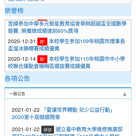
2020-09-24
＜新制上路＞明年起，餐廳應標示豬肉
榮譽榜
2021-01-13
恭喜六年四班宋芸姿、五年四班林
原料原產地。
賀!
昱緯參加中華多元智能教育協會舉辦超越盃全國數學
2020-09-24
＜新制上路＞明年起，貢丸水餃等應標
競賽, 榮獲總成績達前60%獎項
示豬肉原料原產地
2020-12-31
本校學生參加109年桃園市理事長
賀!
2020-09-09
『109年國家防災日演習』地震速
重要
盃溜冰錦標賽成績優異
報演練，臨震應變「趴下、掩護、穩住」
2020-12-14
本校學生參加110年桃園市中小學
『Earthquake Disaster Drill』
賀!
校聯合運動會楊梅區選拔賽成績優異
2020-09-08
車子在走，駕照要有。 交通部及
重要
2020-12-10
本校學生參加2020年名人盃冬季校
桃園市政府關心您！
賀!
各項公告
園圍棋對抗賽 成績優異
2020-09-08
停一下海闊天空，讓一下保百年
重要
2020-11-17
本校學生參加臺北市109年第38屆
身。 交通部及桃園市政府關心您！
賀!
一般公告
中正盃溜冰錦標賽成績優異
2020-09-08
清晨夜晚穿亮衣，運動散步才放
重要
2020-11-16
恭賀本校六年四班學生林恩如參加
心。 交通部與桃園市政府關心您！
賀!
2021-01-22
「愛讓世界轉動 兒少公益行動」
桃園市109年度「3Q達人故事甄選活動」，榮獲EQ
2020第十屆徵選簡章
2020-10-19
節水抗旱全民一起來
類(國小組)第二名
2020-10-19
防疫期間勤洗手，更要關緊水龍頭
2021-01-22
國立臺中教育大學進修推廣部
研習
2020-11-06
本校學生參加2020年壢運盃羽球錦
賀!