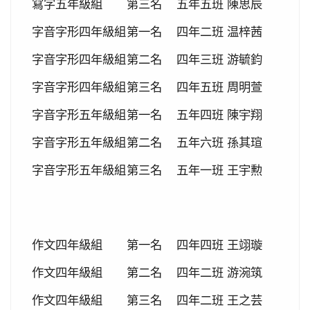
寫字五年級組
第三名
五年五班
陳思辰
2019-12-20
本校學生參加109年桃園市中小學
賀!
校聯合運動會楊梅區選拔賽成績優異
字音字形四年級組
第一名
四年二班
温梓茜
2019-12-16
本校學生參加2019年名人盃冬季校
賀!
字音字形四年級組
第二名
四年三班
游毓鈞
園圍棋對抗賽成績優異
2019-12-12
108年校內語文競賽 得獎名單(最
字音字形四年級組
第三名
四年五班
周明萱
重要
新版12.17)
字音字形五年級組
第一名
五年四班
陳宇翔
2019-11-27
本校學生參加楊梅盃直排輪溜冰錦
賀!
字音字形五年級組
第二名
五年六班
孫其瑄
標賽成績優異
2019-11-19
恭喜！本校直笛隊參加108學年度
賀!
字音字形五年級組
第三名
五年一班
王宇勲
桃園市音樂比賽榮獲優等佳績！
2019-11-07
本校學生參加新竹市新豐盃羽球賽
賀!
成績優異
作文四年級組
第一名
四年四班
王翊璇
2019-10-21
本校學生參加2019年國慶華江盃羽
賀!
球錦標賽成績優異
作文四年級組
第二名
四年二班
游涴筑
2019-10-04
本校學生參加108年新北市城市夏
賀!
作文四年級組
第三名
四年二班
王之芸
季盃全國羽球錦標賽成績優異