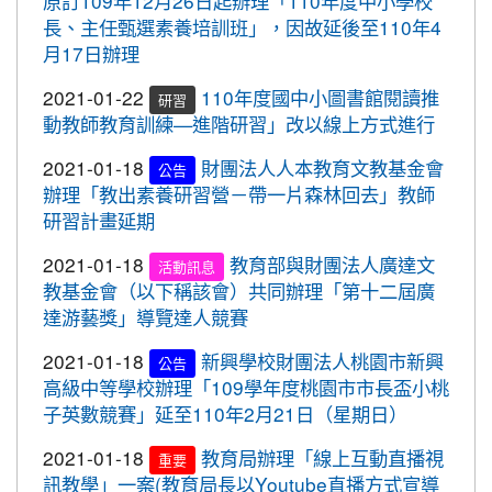
原訂109年12月26日起辦理「110年度中小學校
2020-10-05
109年流感疫苗開打了，10月5日起守護
標賽成績優異
長、主任甄選素養培訓班」，因故延後至110年4
最重要的人，桃園市政府關心您。
2020-10-27
本校學生參加109年桃園市議長盃
月17日辦理
賀!
2020-09-24
＜新制上路＞明年起，生鮮豬肉應標示
跆拳道錦標賽成績優異
2021-01-22
110年度國中小圖書館閱讀推
豬肉原料原產地。
研習
2020-10-27
本校學生參加109年桃園市議長盃
賀!
動教師教育訓練—進階研習」改以線上方式進行
2020-09-24
＜新制上路＞明年起，餐廳應標示豬肉
跆拳道錦標賽成績優異
原料原產地。
2021-01-18
財團法人人本教育文教基金會
公告
2020-10-27
本校學生參加運動i台灣109年桃園
賀!
辦理「教出素養研習營－帶一片森林回去」教師
2020-09-24
＜新制上路＞明年起，貢丸水餃等應標
市平鎮楊梅區羽球社區聯誼賽成績優異
研習計畫延期
示豬肉原料原產地
2020-10-27
本校學生參加109年第30屆會長盃
賀!
2021-01-18
教育部與財團法人廣達文
2020-09-09
『109年國家防災日演習』地震速
全國溜冰錦標賽成績優異
活動訊息
重要
教基金會（以下稱該會）共同辦理「第十二屆廣
報演練，臨震應變「趴下、掩護、穩住」
2020-10-27
本校學生參加109年桃園市基層運
賀!
達游藝獎」導覽達人競賽
『Earthquake Disaster Drill』
動選手訓練站羽球類區域性對抗賽成績優異
2020-09-08
車子在走，駕照要有。 交通部及
2021-01-18
新興學校財團法人桃園市新興
重要
公告
2020-10-21
恭喜本校六年六班花逸珊同學參加
賀!
桃園市政府關心您！
高級中等學校辦理「109學年度桃園市市長盃小桃
「桃園市109學年度學生美術比賽」獲得繪畫類第三
子英數競賽」延至110年2月21日（星期日）
2020-09-08
停一下海闊天空，讓一下保百年
名! 四年四班黃品憲同學獲得繪畫類佳作!
重要
身。 交通部及桃園市政府關心您！
2021-01-18
教育局辦理「線上互動直播視
2020-10-05
本校學生參加109年新竹縣運動i台
重要
賀!
2020-09-08
清晨夜晚穿亮衣，運動散步才放
訊教學」一案(教育局長以Youtube直播方式宣導
灣社區羽球聯誼賽成績優異
重要