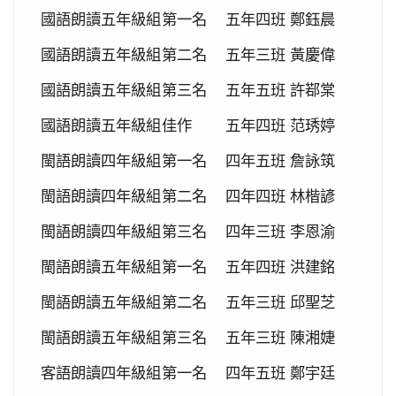
2020-11-06
本校學生參加2020年壢運盃羽球錦
賀!
國語朗讀五年級組
第一名
五年四班
鄭鈺晨
標賽成績優異
國語朗讀五年級組
第二名
五年三班
黃慶偉
2020-10-27
本校學生參加109年桃園市議長盃
賀!
跆拳道錦標賽成績優異
國語朗讀五年級組
第三名
五年五班
許鄀棠
2020-10-27
本校學生參加109年桃園市議長盃
賀!
國語朗讀五年級組
佳作
五年四班
范琇婷
跆拳道錦標賽成績優異
閩語朗讀四年級組
第一名
四年五班
詹詠筑
2020-10-27
本校學生參加運動i台灣109年桃園
賀!
市平鎮楊梅區羽球社區聯誼賽成績優異
閩語朗讀四年級組
第二名
四年四班
林楷諺
2020-10-27
本校學生參加109年第30屆會長盃
賀!
閩語朗讀四年級組
第三名
四年三班
李恩渝
全國溜冰錦標賽成績優異
2020-10-27
本校學生參加109年桃園市基層運
閩語朗讀五年級組
第一名
五年四班
洪建銘
賀!
動選手訓練站羽球類區域性對抗賽成績優異
閩語朗讀五年級組
第二名
五年三班
邱聖芝
2020-10-21
恭喜本校六年六班花逸珊同學參加
賀!
閩語朗讀五年級組
第三名
五年三班
陳湘婕
「桃園市109學年度學生美術比賽」獲得繪畫類第三
名! 四年四班黃品憲同學獲得繪畫類佳作!
客語朗讀四年級組
第一名
四年五班
鄭宇廷
2020-10-05
本校學生參加109年新竹縣運動i台
賀!