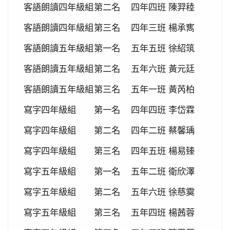
客語朗讀四年級組
第二名
四年四班
陳羿稑
灣社區羽球聯誼賽成績優異
2020-09-10
本校學生參加109年桃園市運動會-
客語朗讀四年級組
第三名
四年三班
楊承寯
賀!
市長盃滑輪溜冰錦標賽暨109年全民運動會代表隊選
客語朗讀五年級組
第一名
五年五班
徐紹筑
拔賽成績優異
2020-09-04
本校學生參加2020YONEX一線入
客語朗讀五年級組
第二名
五年六班
黃元廷
賀!
魂全國國小羽球分齡賽成績優異
客語朗讀五年級組
第三名
五年一班
黃芮柏
2020-07-15
本校學生參加2020年第六屆新北市
賀!
寫字四年級組
第一名
四年四班
李岱霖
寶獅萊夏季理事長盃溜冰錦標賽成績優異
2020-07-08
本校學生參加109年桃園市運動會
賀!
寫字四年級組
第二名
四年二班
蔡馨瑀
市長盃溜冰錦標賽成績優異
寫字四年級組
第三名
四年五班
楊易臻
2020-03-11
109年校內美術比賽 得獎名單
賀!
寫字五年級組
第一名
五年二班
衛欣澤
2020-01-09
本校學生參加玄峰盃羽球錦標賽成
賀!
績優異
寫字五年級組
第二名
五年六班
徐慈霙
2019-12-20
本校學生參加108年臺北市中正盃
賀!
寫字五年級組
第三名
五年四班
楊茜蓉
羽球錦標賽成績優異