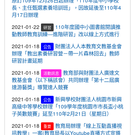
原訂109年12月26日起辦理「110年度中小學校
2020-10-05
109年流感疫苗開打了，10月5日起守護
標賽成績優異
長、主任甄選素養培訓班」，因故延後至110年4
最重要的人，桃園市政府關心您。
2020-10-27
本校學生參加109年桃園市議長盃
月17日辦理
賀!
2020-09-24
＜新制上路＞明年起，生鮮豬肉應標示
跆拳道錦標賽成績優異
2021-01-22
110年度國中小圖書館閱讀推
豬肉原料原產地。
研習
2020-10-27
本校學生參加109年桃園市議長盃
賀!
動教師教育訓練—進階研習」改以線上方式進行
2020-09-24
＜新制上路＞明年起，餐廳應標示豬肉
跆拳道錦標賽成績優異
原料原產地。
2021-01-18
財團法人人本教育文教基金會
公告
2020-10-27
本校學生參加運動i台灣109年桃園
賀!
辦理「教出素養研習營－帶一片森林回去」教師
2020-09-24
＜新制上路＞明年起，貢丸水餃等應標
市平鎮楊梅區羽球社區聯誼賽成績優異
研習計畫延期
示豬肉原料原產地
2020-10-27
本校學生參加109年第30屆會長盃
賀!
2021-01-18
教育部與財團法人廣達文
2020-09-09
『109年國家防災日演習』地震速
全國溜冰錦標賽成績優異
活動訊息
重要
教基金會（以下稱該會）共同辦理「第十二屆廣
報演練，臨震應變「趴下、掩護、穩住」
2020-10-27
本校學生參加109年桃園市基層運
賀!
達游藝獎」導覽達人競賽
『Earthquake Disaster Drill』
動選手訓練站羽球類區域性對抗賽成績優異
2020-09-08
車子在走，駕照要有。 交通部及
重要
2021-01-18
新興學校財團法人桃園市新興
公告
2020-10-21
恭喜本校六年六班花逸珊同學參加
賀!
桃園市政府關心您！
高級中等學校辦理「109學年度桃園市市長盃小桃
「桃園市109學年度學生美術比賽」獲得繪畫類第三
子英數競賽」延至110年2月21日（星期日）
2020-09-08
停一下海闊天空，讓一下保百年
名! 四年四班黃品憲同學獲得繪畫類佳作!
重要
身。 交通部及桃園市政府關心您！
2021-01-18
教育局辦理「線上互動直播視
2020-10-05
本校學生參加109年新竹縣運動i台
重要
賀!
2020-09-08
清晨夜晚穿亮衣，運動散步才放
訊教學」一案(教育局長以Youtube直播方式宣導
灣社區羽球聯誼賽成績優異
重要