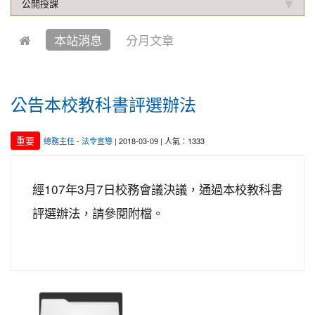
2019-10-04
本校學生參加中壢第六屆跆拳道錦
賀!
公開授課
標賽成績優異
本站消息
分月文章
2021-01-13
恭喜六年四班宋芸姿、五年四班林
賀!
昱緯參加中華多元智能教育協會舉辦超越盃全國數學
競賽, 榮獲總成績達前60%獎項
2020-12-31
本校學生參加109年桃園市理事長
公告本校教科書評選辦法
賀!
盃溜冰錦標賽成績優異
2020-12-14
本校學生參加110年桃園市中小學
重要
總務主任
-
法令宣導
| 2018-03-09 | 人氣：1333
賀!
校聯合運動會楊梅區選拔賽成績優異
2020-12-10
本校學生參加2020年名人盃冬季校
賀!
經107年3月7日校務會議決議，通過本校教科書
園圍棋對抗賽 成績優異
評選辦法，請參閱附檔。
2020-11-17
本校學生參加臺北市109年第38屆
賀!
中正盃溜冰錦標賽成績優異
2020-11-16
恭賀本校六年四班學生林恩如參加
賀!
桃園市109年度「3Q達人故事甄選活動」，榮獲EQ
類(國小組)第二名