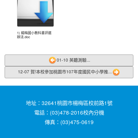
2020-11-06
本校學生參加2020年壢運盃羽球錦
賀!
標賽成績優異
2020-10-27
本校學生參加109年桃園市議長盃
賀!
跆拳道錦標賽成績優異
1) 楊梅國小教科書評選
辦法.doc
2020-10-27
本校學生參加109年桃園市議長盃
賀!
跆拳道錦標賽成績優異
2020-10-27
本校學生參加運動i台灣109年桃園
賀!
01-10 英聽測驗...
市平鎮楊梅區羽球社區聯誼賽成績優異
12-07 賀!本校參加桃園市107年度國民中小學推...
2020-10-27
本校學生參加109年第30屆會長盃
賀!
全國溜冰錦標賽成績優異
2020-10-27
本校學生參加109年桃園市基層運
賀!
動選手訓練站羽球類區域性對抗賽成績優異
地址：32641桃園市楊梅區校前路1號
2020-10-21
恭喜本校六年六班花逸珊同學參加
賀!
電話：(03)478-2016
校內分機
「桃園市109學年度學生美術比賽」獲得繪畫類第三
傳真：(03)475-0619
名! 四年四班黃品憲同學獲得繪畫類佳作!
2020-10-05
本校學生參加109年新竹縣運動i台
賀!