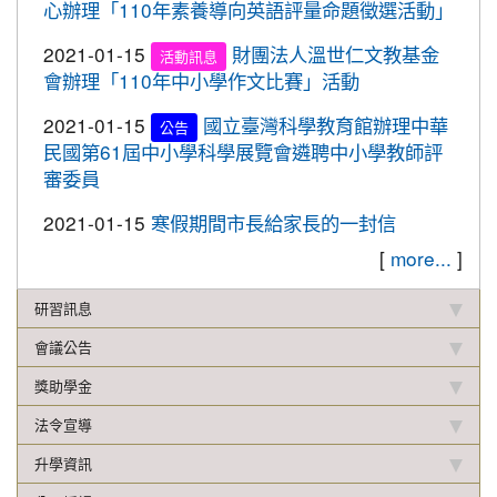
心辦理「110年素養導向英語評量命題徵選活動」
校聯合運動會楊梅區選拔賽成績優異
2019-12-16
本校學生參加2019年名人盃冬季校
2021-01-15
財團法人溫世仁文教基金
賀!
活動訊息
園圍棋對抗賽成績優異
會辦理「110年中小學作文比賽」活動
2019-12-12
108年校內語文競賽 得獎名單(最
重要
2021-01-15
國立臺灣科學教育館辦理中華
公告
新版12.17)
民國第61屆中小學科學展覽會遴聘中小學教師評
2019-11-27
本校學生參加楊梅盃直排輪溜冰錦
審委員
賀!
標賽成績優異
2021-01-15
寒假期間市長給家長的一封信
2019-11-19
恭喜！本校直笛隊參加108學年度
賀!
[
more...
]
桃園市音樂比賽榮獲優等佳績！
2019-11-07
本校學生參加新竹市新豐盃羽球賽
研習訊息
賀!
成績優異
會議公告
2019-10-21
本校學生參加2019年國慶華江盃羽
賀!
獎助學金
球錦標賽成績優異
法令宣導
2019-10-04
本校學生參加108年新北市城市夏
賀!
季盃全國羽球錦標賽成績優異
升學資訊