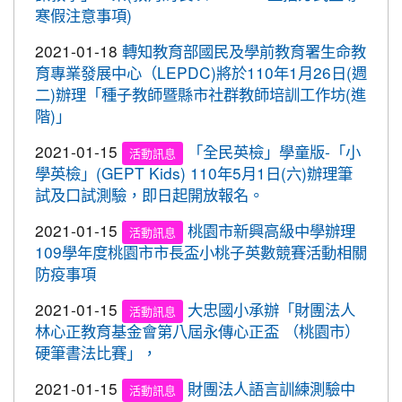
心。 交通部與桃園市政府關心您！
寒假注意事項)
2020-09-10
本校學生參加109年桃園市運動會-
賀!
市長盃滑輪溜冰錦標賽暨109年全民運動會代表隊選
2021-01-18
轉知教育部國民及學前教育署生命教
拔賽成績優異
育專業發展中心（LEPDC)將於110年1月26日(週
二)辦理「種子教師暨縣市社群教師培訓工作坊(進
2020-09-04
本校學生參加2020YONEX一線入
賀!
階)」
魂全國國小羽球分齡賽成績優異
2020-07-15
本校學生參加2020年第六屆新北市
2021-01-15
「全民英檢」學童版-「小
賀!
活動訊息
寶獅萊夏季理事長盃溜冰錦標賽成績優異
學英檢」(GEPT Kids) 110年5月1日(六)辦理筆
試及口試測驗，即日起開放報名。
2020-07-08
本校學生參加109年桃園市運動會
賀!
市長盃溜冰錦標賽成績優異
2021-01-15
桃園市新興高級中學辦理
活動訊息
109學年度桃園市市長盃小桃子英數競賽活動相關
2020-03-11
109年校內美術比賽 得獎名單
賀!
防疫事項
2020-01-09
本校學生參加玄峰盃羽球錦標賽成
賀!
績優異
2021-01-15
大忠國小承辦「財團法人
活動訊息
林心正教育基金會第八屆永傳心正盃 （桃園市）
2019-12-20
本校學生參加108年臺北市中正盃
賀!
硬筆書法比賽」，
羽球錦標賽成績優異
2021-01-15
財團法人語言訓練測驗中
2019-12-20
本校學生參加109年桃園市中小學
活動訊息
賀!