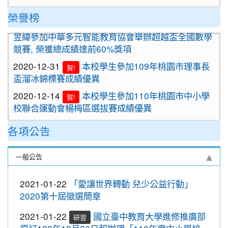
2020-09-24
＜新制上路＞明年起，餐廳應標示豬肉
榮譽榜
2021-01-13
恭喜六年四班宋芸姿、五年四班林
原料原產地。
賀!
昱緯參加中華多元智能教育協會舉辦超越盃全國數學
2020-09-24
＜新制上路＞明年起，貢丸水餃等應標
競賽, 榮獲總成績達前60%獎項
示豬肉原料原產地
2020-12-31
本校學生參加109年桃園市理事長
賀!
2020-09-09
『109年國家防災日演習』地震速
重要
盃溜冰錦標賽成績優異
報演練，臨震應變「趴下、掩護、穩住」
2020-12-14
本校學生參加110年桃園市中小學
『Earthquake Disaster Drill』
賀!
校聯合運動會楊梅區選拔賽成績優異
2020-09-08
車子在走，駕照要有。 交通部及
重要
2020-12-10
本校學生參加2020年名人盃冬季校
桃園市政府關心您！
賀!
各項公告
園圍棋對抗賽 成績優異
2020-09-08
停一下海闊天空，讓一下保百年
重要
2020-11-17
本校學生參加臺北市109年第38屆
身。 交通部及桃園市政府關心您！
賀!
一般公告
中正盃溜冰錦標賽成績優異
2020-09-08
清晨夜晚穿亮衣，運動散步才放
重要
2020-11-16
恭賀本校六年四班學生林恩如參加
心。 交通部與桃園市政府關心您！
賀!
2021-01-22
「愛讓世界轉動 兒少公益行動」
桃園市109年度「3Q達人故事甄選活動」，榮獲EQ
2020第十屆徵選簡章
2020-10-19
節水抗旱全民一起來
類(國小組)第二名
2020-10-19
防疫期間勤洗手，更要關緊水龍頭
2021-01-22
國立臺中教育大學進修推廣部
研習
2020-11-06
本校學生參加2020年壢運盃羽球錦
賀!