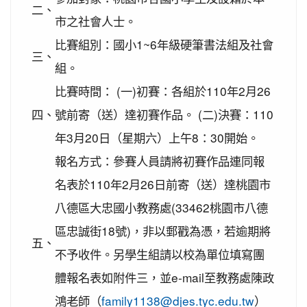
2020-11-06
本校學生參加2020年壢運盃羽球錦
賀!
二、
市之社會人士。
標賽成績優異
比賽組別：國小1~6年級硬筆書法組及社會
2020-10-27
本校學生參加109年桃園市議長盃
賀!
三、
跆拳道錦標賽成績優異
組。
2020-10-27
本校學生參加109年桃園市議長盃
賀!
比賽時間： (一)初賽：各組於110年2月26
跆拳道錦標賽成績優異
四、
號前寄（送）達初賽作品。 (二)決賽：110
2020-10-27
本校學生參加運動i台灣109年桃園
賀!
年3月20日（星期六）上午8：30開始。
市平鎮楊梅區羽球社區聯誼賽成績優異
報名方式：參賽人員請將初賽作品連同報
2020-10-27
本校學生參加109年第30屆會長盃
賀!
全國溜冰錦標賽成績優異
名表於110年2月26日前寄（送）達桃園市
2020-10-27
本校學生參加109年桃園市基層運
賀!
八德區大忠國小教務處(33462桃園市八德
動選手訓練站羽球類區域性對抗賽成績優異
區忠誠街18號)，非以郵戳為憑，若逾期將
五、
2020-10-21
恭喜本校六年六班花逸珊同學參加
賀!
不予收件。另學生組請以校為單位填寫團
「桃園市109學年度學生美術比賽」獲得繪畫類第三
名! 四年四班黃品憲同學獲得繪畫類佳作!
體報名表如附件三，並e-mail至教務處陳政
2020-10-05
本校學生參加109年新竹縣運動i台
鴻老師（
family1138@djes.tyc.edu.tw
）
賀!