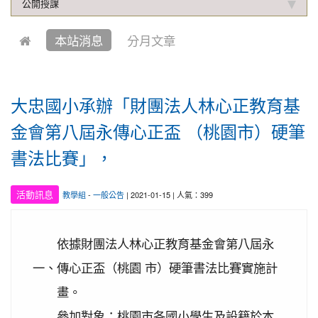
2019-10-04
本校學生參加中壢第六屆跆拳道錦
賀!
公開授課
標賽成績優異
本站消息
分月文章
2021-01-13
恭喜六年四班宋芸姿、五年四班林
賀!
昱緯參加中華多元智能教育協會舉辦超越盃全國數學
競賽, 榮獲總成績達前60%獎項
2020-12-31
本校學生參加109年桃園市理事長
大忠國小承辦「財團法人林心正教育基
賀!
盃溜冰錦標賽成績優異
金會第八屆永傳心正盃 （桃園市）硬筆
2020-12-14
本校學生參加110年桃園市中小學
賀!
書法比賽」，
校聯合運動會楊梅區選拔賽成績優異
2020-12-10
本校學生參加2020年名人盃冬季校
賀!
活動訊息
教學組
-
一般公告
| 2021-01-15 | 人氣：399
園圍棋對抗賽 成績優異
2020-11-17
本校學生參加臺北市109年第38屆
賀!
中正盃溜冰錦標賽成績優異
依據財團法人林心正教育基金會第八屆永
2020-11-16
恭賀本校六年四班學生林恩如參加
一、
傳心正盃（桃園 市）硬筆書法比賽實施計
賀!
桃園市109年度「3Q達人故事甄選活動」，榮獲EQ
畫。
類(國小組)第二名
參加對象：桃園市各國小學生及設籍於本