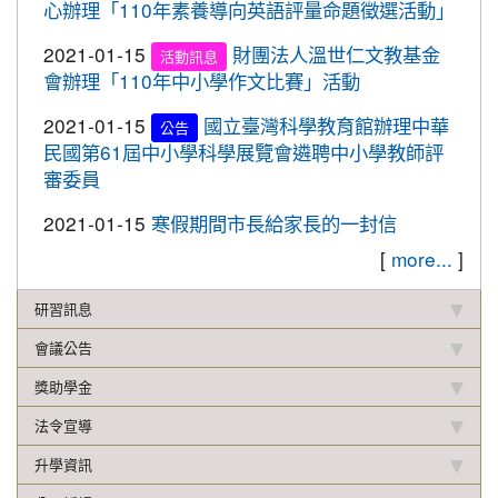
心辦理「110年素養導向英語評量命題徵選活動」
校聯合運動會楊梅區選拔賽成績優異
2019-12-16
本校學生參加2019年名人盃冬季校
賀!
2021-01-15
財團法人溫世仁文教基金
活動訊息
園圍棋對抗賽成績優異
會辦理「110年中小學作文比賽」活動
2019-12-12
108年校內語文競賽 得獎名單(最
重要
2021-01-15
國立臺灣科學教育館辦理中華
公告
新版12.17)
民國第61屆中小學科學展覽會遴聘中小學教師評
2019-11-27
本校學生參加楊梅盃直排輪溜冰錦
審委員
賀!
標賽成績優異
2021-01-15
寒假期間市長給家長的一封信
2019-11-19
恭喜！本校直笛隊參加108學年度
賀!
[
more...
]
桃園市音樂比賽榮獲優等佳績！
2019-11-07
本校學生參加新竹市新豐盃羽球賽
賀!
研習訊息
成績優異
會議公告
2019-10-21
本校學生參加2019年國慶華江盃羽
賀!
獎助學金
球錦標賽成績優異
法令宣導
2019-10-04
本校學生參加108年新北市城市夏
賀!
季盃全國羽球錦標賽成績優異
升學資訊