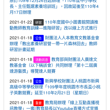
原訂109年12月26日起辦理「110年度中小學校
2020-10-05
109年流感疫苗開打了，10月5日起守護
標賽成績優異
長、主任甄選素養培訓班」，因故延後至110年4
最重要的人，桃園市政府關心您。
2020-10-27
本校學生參加109年桃園市議長盃
月17日辦理
賀!
2020-09-24
＜新制上路＞明年起，生鮮豬肉應標示
跆拳道錦標賽成績優異
2021-01-22
110年度國中小圖書館閱讀推
豬肉原料原產地。
研習
2020-10-27
本校學生參加109年桃園市議長盃
賀!
動教師教育訓練—進階研習」改以線上方式進行
2020-09-24
＜新制上路＞明年起，餐廳應標示豬肉
跆拳道錦標賽成績優異
原料原產地。
2021-01-18
財團法人人本教育文教基金會
公告
2020-10-27
本校學生參加運動i台灣109年桃園
賀!
辦理「教出素養研習營－帶一片森林回去」教師
2020-09-24
＜新制上路＞明年起，貢丸水餃等應標
市平鎮楊梅區羽球社區聯誼賽成績優異
研習計畫延期
示豬肉原料原產地
2020-10-27
本校學生參加109年第30屆會長盃
賀!
2020-09-09
『109年國家防災日演習』地震速
2021-01-18
教育部與財團法人廣達文
全國溜冰錦標賽成績優異
重要
活動訊息
報演練，臨震應變「趴下、掩護、穩住」
教基金會（以下稱該會）共同辦理「第十二屆廣
2020-10-27
本校學生參加109年桃園市基層運
賀!
『Earthquake Disaster Drill』
達游藝獎」導覽達人競賽
動選手訓練站羽球類區域性對抗賽成績優異
2020-09-08
車子在走，駕照要有。 交通部及
重要
2021-01-18
新興學校財團法人桃園市新興
公告
2020-10-21
恭喜本校六年六班花逸珊同學參加
賀!
桃園市政府關心您！
高級中等學校辦理「109學年度桃園市市長盃小桃
「桃園市109學年度學生美術比賽」獲得繪畫類第三
子英數競賽」延至110年2月21日（星期日）
2020-09-08
停一下海闊天空，讓一下保百年
名! 四年四班黃品憲同學獲得繪畫類佳作!
重要
身。 交通部及桃園市政府關心您！
2021-01-18
教育局辦理「線上互動直播視
2020-10-05
本校學生參加109年新竹縣運動i台
重要
賀!
2020-09-08
清晨夜晚穿亮衣，運動散步才放
訊教學」一案(教育局長以Youtube直播方式宣導
灣社區羽球聯誼賽成績優異
重要