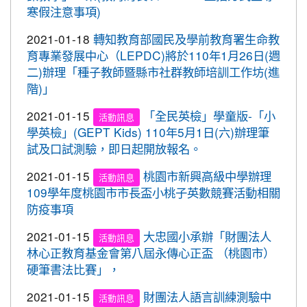
心。 交通部與桃園市政府關心您！
寒假注意事項)
2020-09-10
本校學生參加109年桃園市運動會-
賀!
市長盃滑輪溜冰錦標賽暨109年全民運動會代表隊選
2021-01-18
轉知教育部國民及學前教育署生命教
拔賽成績優異
育專業發展中心（LEPDC)將於110年1月26日(週
二)辦理「種子教師暨縣市社群教師培訓工作坊(進
2020-09-04
本校學生參加2020YONEX一線入
賀!
階)」
魂全國國小羽球分齡賽成績優異
2020-07-15
本校學生參加2020年第六屆新北市
2021-01-15
「全民英檢」學童版-「小
賀!
活動訊息
寶獅萊夏季理事長盃溜冰錦標賽成績優異
學英檢」(GEPT Kids) 110年5月1日(六)辦理筆
試及口試測驗，即日起開放報名。
2020-07-08
本校學生參加109年桃園市運動會
賀!
市長盃溜冰錦標賽成績優異
2021-01-15
桃園市新興高級中學辦理
活動訊息
109學年度桃園市市長盃小桃子英數競賽活動相關
2020-03-11
109年校內美術比賽 得獎名單
賀!
防疫事項
2020-01-09
本校學生參加玄峰盃羽球錦標賽成
賀!
績優異
2021-01-15
大忠國小承辦「財團法人
活動訊息
林心正教育基金會第八屆永傳心正盃 （桃園市）
2019-12-20
本校學生參加108年臺北市中正盃
賀!
硬筆書法比賽」，
羽球錦標賽成績優異
2021-01-15
財團法人語言訓練測驗中
2019-12-20
本校學生參加109年桃園市中小學
活動訊息
賀!