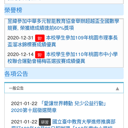
2020-09-24
＜新制上路＞明年起，餐廳應標示豬肉
榮譽榜
2021-01-13
恭喜六年四班宋芸姿、五年四班林
原料原產地。
賀!
昱緯參加中華多元智能教育協會舉辦超越盃全國數學
2020-09-24
＜新制上路＞明年起，貢丸水餃等應標
競賽, 榮獲總成績達前60%獎項
示豬肉原料原產地
2020-12-31
本校學生參加109年桃園市理事長
賀!
2020-09-09
『109年國家防災日演習』地震速
重要
盃溜冰錦標賽成績優異
報演練，臨震應變「趴下、掩護、穩住」
2020-12-14
本校學生參加110年桃園市中小學
『Earthquake Disaster Drill』
賀!
校聯合運動會楊梅區選拔賽成績優異
2020-09-08
車子在走，駕照要有。 交通部及
重要
2020-12-10
本校學生參加2020年名人盃冬季校
桃園市政府關心您！
賀!
各項公告
園圍棋對抗賽 成績優異
2020-09-08
停一下海闊天空，讓一下保百年
重要
2020-11-17
本校學生參加臺北市109年第38屆
身。 交通部及桃園市政府關心您！
賀!
一般公告
中正盃溜冰錦標賽成績優異
2020-09-08
清晨夜晚穿亮衣，運動散步才放
重要
2020-11-16
恭賀本校六年四班學生林恩如參加
心。 交通部與桃園市政府關心您！
賀!
2021-01-22
「愛讓世界轉動 兒少公益行動」
桃園市109年度「3Q達人故事甄選活動」，榮獲EQ
2020第十屆徵選簡章
2020-10-19
節水抗旱全民一起來
類(國小組)第二名
2020-10-19
防疫期間勤洗手，更要關緊水龍頭
2021-01-22
國立臺中教育大學進修推廣部
研習
2020-11-06
本校學生參加2020年壢運盃羽球錦
賀!