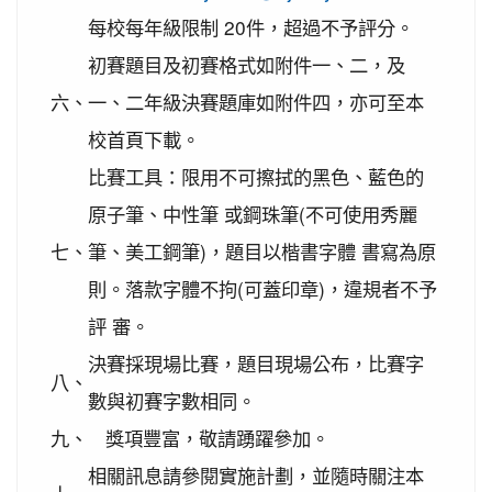
灣社區羽球聯誼賽成績優異
每校每年級限制 20件，超過不予評分。
2020-09-10
本校學生參加109年桃園市運動會-
賀!
初賽題目及初賽格式如附件一、二，及
市長盃滑輪溜冰錦標賽暨109年全民運動會代表隊選
六、
一、二年級決賽題庫如附件四，亦可至本
拔賽成績優異
校首頁下載。
2020-09-04
本校學生參加2020YONEX一線入
賀!
魂全國國小羽球分齡賽成績優異
比賽工具：限用不可擦拭的黑色、藍色的
2020-07-15
本校學生參加2020年第六屆新北市
賀!
原子筆、中性筆 或鋼珠筆(不可使用秀麗
寶獅萊夏季理事長盃溜冰錦標賽成績優異
七、
筆、美工鋼筆)，題目以楷書字體 書寫為原
2020-07-08
本校學生參加109年桃園市運動會
賀!
則。落款字體不拘(可蓋印章)，違規者不予
市長盃溜冰錦標賽成績優異
評 審。
2020-03-11
109年校內美術比賽 得獎名單
賀!
決賽採現場比賽，題目現場公布，比賽字
2020-01-09
本校學生參加玄峰盃羽球錦標賽成
賀!
八、
績優異
數與初賽字數相同。
2019-12-20
本校學生參加108年臺北市中正盃
九、
獎項豐富，敬請踴躍參加。
賀!
羽球錦標賽成績優異
相關訊息請參閱實施計劃，並隨時關注本