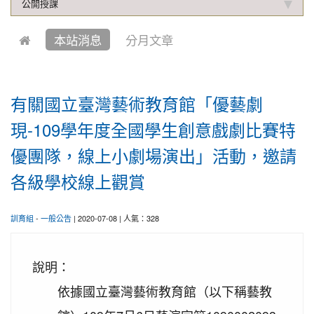
公開授課
2019-10-04
本校學生參加中壢第六屆跆拳道錦
賀!
標賽成績優異
本站消息
分月文章
2021-01-13
恭喜六年四班宋芸姿、五年四班林
賀!
昱緯參加中華多元智能教育協會舉辦超越盃全國數學
競賽, 榮獲總成績達前60%獎項
有關國立臺灣藝術教育館「優藝劇
2020-12-31
本校學生參加109年桃園市理事長
賀!
盃溜冰錦標賽成績優異
現-109學年度全國學生創意戲劇比賽特
2020-12-14
本校學生參加110年桃園市中小學
賀!
優團隊，線上小劇場演出」活動，邀請
校聯合運動會楊梅區選拔賽成績優異
各級學校線上觀賞
2020-12-10
本校學生參加2020年名人盃冬季校
賀!
園圍棋對抗賽 成績優異
訓育組
-
一般公告
| 2020-07-08 | 人氣：328
2020-11-17
本校學生參加臺北市109年第38屆
賀!
中正盃溜冰錦標賽成績優異
說明：
2020-11-16
恭賀本校六年四班學生林恩如參加
賀!
桃園市109年度「3Q達人故事甄選活動」，榮獲EQ
依據國立臺灣藝術教育館（以下稱藝教
類(國小組)第二名