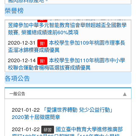
2020-09-24
＜新制上路＞明年起，餐廳應標示豬肉
榮譽榜
2021-01-13
恭喜六年四班宋芸姿、五年四班林
原料原產地。
賀!
昱緯參加中華多元智能教育協會舉辦超越盃全國數學
2020-09-24
＜新制上路＞明年起，貢丸水餃等應標
競賽, 榮獲總成績達前60%獎項
示豬肉原料原產地
2020-12-31
本校學生參加109年桃園市理事長
賀!
2020-09-09
『109年國家防災日演習』地震速
重要
盃溜冰錦標賽成績優異
報演練，臨震應變「趴下、掩護、穩住」
2020-12-14
本校學生參加110年桃園市中小學
『Earthquake Disaster Drill』
賀!
校聯合運動會楊梅區選拔賽成績優異
2020-09-08
車子在走，駕照要有。 交通部及
重要
2020-12-10
本校學生參加2020年名人盃冬季校
桃園市政府關心您！
賀!
各項公告
園圍棋對抗賽 成績優異
2020-09-08
停一下海闊天空，讓一下保百年
重要
2020-11-17
本校學生參加臺北市109年第38屆
身。 交通部及桃園市政府關心您！
賀!
一般公告
中正盃溜冰錦標賽成績優異
2020-09-08
清晨夜晚穿亮衣，運動散步才放
重要
2021-01-22
「愛讓世界轉動 兒少公益行動」
2020-11-16
恭賀本校六年四班學生林恩如參加
心。 交通部與桃園市政府關心您！
賀!
2020第十屆徵選簡章
桃園市109年度「3Q達人故事甄選活動」，榮獲EQ
2020-10-19
節水抗旱全民一起來
類(國小組)第二名
2021-01-22
國立臺中教育大學進修推廣部
研習
2020-10-19
防疫期間勤洗手，更要關緊水龍頭
2020-11-06
本校學生參加2020年壢運盃羽球錦
賀!