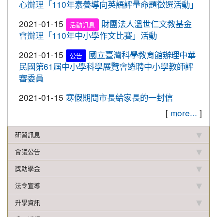
心辦理「110年素養導向英語評量命題徵選活動」
校聯合運動會楊梅區選拔賽成績優異
2021-01-15
財團法人溫世仁文教基金
2019-12-16
本校學生參加2019年名人盃冬季校
活動訊息
賀!
會辦理「110年中小學作文比賽」活動
園圍棋對抗賽成績優異
2019-12-12
108年校內語文競賽 得獎名單(最
2021-01-15
國立臺灣科學教育館辦理中華
重要
公告
新版12.17)
民國第61屆中小學科學展覽會遴聘中小學教師評
審委員
2019-11-27
本校學生參加楊梅盃直排輪溜冰錦
賀!
標賽成績優異
2021-01-15
寒假期間市長給家長的一封信
2019-11-19
恭喜！本校直笛隊參加108學年度
賀!
[
more...
]
桃園市音樂比賽榮獲優等佳績！
研習訊息
2019-11-07
本校學生參加新竹市新豐盃羽球賽
賀!
成績優異
會議公告
2019-10-21
本校學生參加2019年國慶華江盃羽
賀!
獎助學金
球錦標賽成績優異
法令宣導
2019-10-04
本校學生參加108年新北市城市夏
賀!
升學資訊
季盃全國羽球錦標賽成績優異