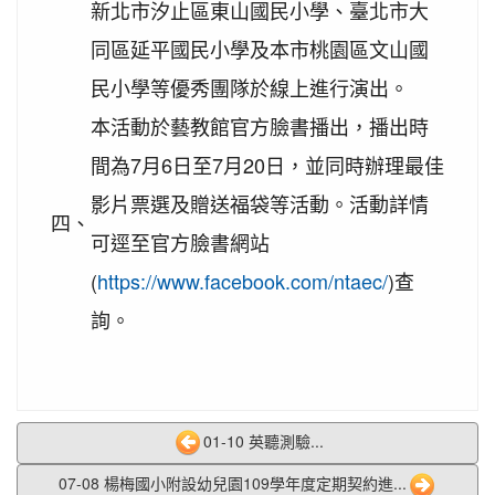
賀!
新北市汐止區東山國民小學、臺北市大
灣社區羽球聯誼賽成績優異
同區延平國民小學及本市桃園區文山國
2020-09-10
本校學生參加109年桃園市運動會-
賀!
民小學等優秀團隊於線上進行演出。
市長盃滑輪溜冰錦標賽暨109年全民運動會代表隊選
拔賽成績優異
本活動於藝教館官方臉書播出，播出時
2020-09-04
本校學生參加2020YONEX一線入
賀!
間為7月6日至7月20日，並同時辦理最佳
魂全國國小羽球分齡賽成績優異
影片票選及贈送福袋等活動。活動詳情
2020-07-15
本校學生參加2020年第六屆新北市
四、
賀!
可逕至官方臉書網站
寶獅萊夏季理事長盃溜冰錦標賽成績優異
(
https://www.facebook.com/ntaec/
)查
2020-07-08
本校學生參加109年桃園市運動會
賀!
市長盃溜冰錦標賽成績優異
詢。
2020-03-11
109年校內美術比賽 得獎名單
賀!
2020-01-09
本校學生參加玄峰盃羽球錦標賽成
賀!
績優異
01-10 英聽測驗...
2019-12-20
本校學生參加108年臺北市中正盃
賀!
羽球錦標賽成績優異
07-08 楊梅國小附設幼兒園109學年度定期契約進...