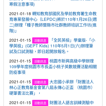
灣社區羽球聯誼賽成績優異
重要
寒假注意事項)
心。 交通部與桃園市政府關心您！
2020-09-10
本校學生參加109年桃園市運動會-
賀!
2021-01-18
轉知教育部國民及學前教育署生命教
市長盃滑輪溜冰錦標賽暨109年全民運動會代表隊選
育專業發展中心（LEPDC)將於110年1月26日(週
拔賽成績優異
二)辦理「種子教師暨縣市社群教師培訓工作坊(進
2020-09-04
本校學生參加2020YONEX一線入
賀!
階)」
魂全國國小羽球分齡賽成績優異
2021-01-15
「全民英檢」學童版-「小
活動訊息
2020-07-15
本校學生參加2020年第六屆新北市
賀!
學英檢」(GEPT Kids) 110年5月1日(六)辦理筆
寶獅萊夏季理事長盃溜冰錦標賽成績優異
試及口試測驗，即日起開放報名。
2020-07-08
本校學生參加109年桃園市運動會
賀!
2021-01-15
桃園市新興高級中學辦理
市長盃溜冰錦標賽成績優異
活動訊息
109學年度桃園市市長盃小桃子英數競賽活動相關
2020-03-11
109年校內美術比賽 得獎名單
賀!
防疫事項
2020-01-09
本校學生參加玄峰盃羽球錦標賽成
賀!
2021-01-15
大忠國小承辦「財團法人
活動訊息
績優異
林心正教育基金會第八屆永傳心正盃 （桃園市）
2019-12-20
本校學生參加108年臺北市中正盃
賀!
硬筆書法比賽」，
羽球錦標賽成績優異
2021-01-15
財團法人語言訓練測驗中
活動訊息
2019-12-20
本校學生參加109年桃園市中小學
賀!