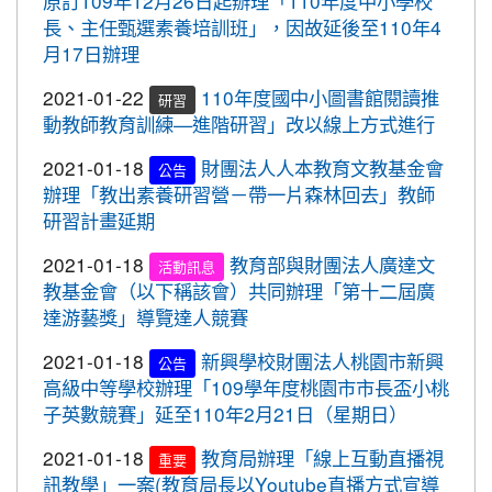
原訂109年12月26日起辦理「110年度中小學校
2020-10-05
109年流感疫苗開打了，10月5日起守護
標賽成績優異
長、主任甄選素養培訓班」，因故延後至110年4
最重要的人，桃園市政府關心您。
月17日辦理
2020-10-27
本校學生參加109年桃園市議長盃
賀!
2020-09-24
＜新制上路＞明年起，生鮮豬肉應標示
跆拳道錦標賽成績優異
2021-01-22
110年度國中小圖書館閱讀推
研習
豬肉原料原產地。
動教師教育訓練—進階研習」改以線上方式進行
2020-10-27
本校學生參加109年桃園市議長盃
賀!
2020-09-24
＜新制上路＞明年起，餐廳應標示豬肉
跆拳道錦標賽成績優異
2021-01-18
財團法人人本教育文教基金會
原料原產地。
公告
2020-10-27
本校學生參加運動i台灣109年桃園
賀!
辦理「教出素養研習營－帶一片森林回去」教師
2020-09-24
＜新制上路＞明年起，貢丸水餃等應標
市平鎮楊梅區羽球社區聯誼賽成績優異
研習計畫延期
示豬肉原料原產地
2020-10-27
本校學生參加109年第30屆會長盃
賀!
2021-01-18
教育部與財團法人廣達文
活動訊息
2020-09-09
『109年國家防災日演習』地震速
全國溜冰錦標賽成績優異
重要
教基金會（以下稱該會）共同辦理「第十二屆廣
報演練，臨震應變「趴下、掩護、穩住」
2020-10-27
本校學生參加109年桃園市基層運
達游藝獎」導覽達人競賽
賀!
『Earthquake Disaster Drill』
動選手訓練站羽球類區域性對抗賽成績優異
2021-01-18
新興學校財團法人桃園市新興
2020-09-08
車子在走，駕照要有。 交通部及
公告
重要
2020-10-21
恭喜本校六年六班花逸珊同學參加
賀!
高級中等學校辦理「109學年度桃園市市長盃小桃
桃園市政府關心您！
「桃園市109學年度學生美術比賽」獲得繪畫類第三
子英數競賽」延至110年2月21日（星期日）
2020-09-08
停一下海闊天空，讓一下保百年
名! 四年四班黃品憲同學獲得繪畫類佳作!
重要
身。 交通部及桃園市政府關心您！
2021-01-18
教育局辦理「線上互動直播視
重要
2020-10-05
本校學生參加109年新竹縣運動i台
賀!
訊教學」一案(教育局長以Youtube直播方式宣導
2020-09-08
清晨夜晚穿亮衣，運動散步才放