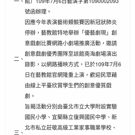
一、
館）109年7月6日藝演字第1090002093
2020-11-06
本校學生參加2020年壢運盃羽球錦
賀!
號函辦理。
標賽成績優異
因應今年表演藝術類競賽因新冠狀肺炎
2020-10-27
本校學生參加109年桃園市議長盃
賀!
跆拳道錦標賽成績優異
停辦，藝教館特地舉辦「優藝劇現」創
2020-10-27
本校學生參加109年桃園市議長盃
賀!
意戲劇比賽網路小劇場推廣活動，邀請
跆拳道錦標賽成績優異
創意戲劇優秀團隊至該館南海劇場演出
2020-10-27
本校學生參加運動i台灣109年桃園
二、
賀!
錄影，以網路播映方式，已於109年7月6
市平鎮楊梅區羽球社區聯誼賽成績優異
日在藝教館官網隆重上演，歡迎民眾藉
2020-10-27
本校學生參加109年第30屆會長盃
賀!
全國溜冰錦標賽成績優異
由線上平臺欣賞學生們的創意優質戲
2020-10-27
本校學生參加109年桃園市基層運
賀!
劇。
動選手訓練站羽球類區域性對抗賽成績優異
旨揭活動分別由臺北市立大學附設實驗
2020-10-21
恭喜本校六年六班花逸珊同學參加
賀!
國民小學、宜蘭縣立復興國民中學、新
「桃園市109學年度學生美術比賽」獲得繪畫類第三
名! 四年四班黃品憲同學獲得繪畫類佳作!
北市私立莊敬高級工業家事職業學校、
三、
2020-10-05
本校學生參加109年新竹縣運動i台