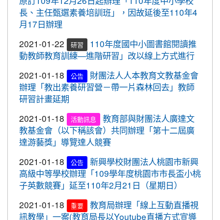
原訂109年12月26日起辦理「110年度中小學校
2020-10-05
109年流感疫苗開打了，10月5日起守護
標賽成績優異
長、主任甄選素養培訓班」，因故延後至110年4
最重要的人，桃園市政府關心您。
月17日辦理
2020-10-27
本校學生參加109年桃園市議長盃
賀!
2020-09-24
＜新制上路＞明年起，生鮮豬肉應標示
跆拳道錦標賽成績優異
2021-01-22
110年度國中小圖書館閱讀推
研習
豬肉原料原產地。
2020-10-27
本校學生參加109年桃園市議長盃
動教師教育訓練—進階研習」改以線上方式進行
賀!
2020-09-24
＜新制上路＞明年起，餐廳應標示豬肉
跆拳道錦標賽成績優異
2021-01-18
財團法人人本教育文教基金會
原料原產地。
公告
2020-10-27
本校學生參加運動i台灣109年桃園
賀!
辦理「教出素養研習營－帶一片森林回去」教師
2020-09-24
＜新制上路＞明年起，貢丸水餃等應標
市平鎮楊梅區羽球社區聯誼賽成績優異
研習計畫延期
示豬肉原料原產地
2020-10-27
本校學生參加109年第30屆會長盃
賀!
2021-01-18
教育部與財團法人廣達文
活動訊息
2020-09-09
『109年國家防災日演習』地震速
全國溜冰錦標賽成績優異
重要
教基金會（以下稱該會）共同辦理「第十二屆廣
報演練，臨震應變「趴下、掩護、穩住」
2020-10-27
本校學生參加109年桃園市基層運
達游藝獎」導覽達人競賽
賀!
『Earthquake Disaster Drill』
動選手訓練站羽球類區域性對抗賽成績優異
2020-09-08
車子在走，駕照要有。 交通部及
2021-01-18
新興學校財團法人桃園市新興
重要
公告
2020-10-21
恭喜本校六年六班花逸珊同學參加
賀!
桃園市政府關心您！
高級中等學校辦理「109學年度桃園市市長盃小桃
「桃園市109學年度學生美術比賽」獲得繪畫類第三
子英數競賽」延至110年2月21日（星期日）
2020-09-08
停一下海闊天空，讓一下保百年
名! 四年四班黃品憲同學獲得繪畫類佳作!
重要
身。 交通部及桃園市政府關心您！
2021-01-18
教育局辦理「線上互動直播視
重要
2020-10-05
本校學生參加109年新竹縣運動i台
賀!
訊教學」一案(教育局長以Youtube直播方式宣導
2020-09-08
清晨夜晚穿亮衣，運動散步才放
灣社區羽球聯誼賽成績優異
重要