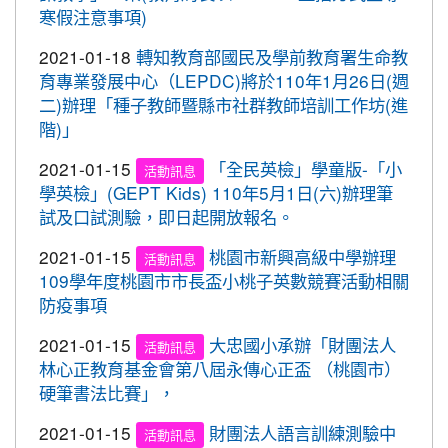
寒假注意事項)
心。 交通部與桃園市政府關心您！
2020-09-10
本校學生參加109年桃園市運動會-
賀!
2021-01-18
轉知教育部國民及學前教育署生命教
市長盃滑輪溜冰錦標賽暨109年全民運動會代表隊選
育專業發展中心（LEPDC)將於110年1月26日(週
拔賽成績優異
二)辦理「種子教師暨縣市社群教師培訓工作坊(進
2020-09-04
本校學生參加2020YONEX一線入
賀!
階)」
魂全國國小羽球分齡賽成績優異
2021-01-15
「全民英檢」學童版-「小
活動訊息
2020-07-15
本校學生參加2020年第六屆新北市
賀!
學英檢」(GEPT Kids) 110年5月1日(六)辦理筆
寶獅萊夏季理事長盃溜冰錦標賽成績優異
試及口試測驗，即日起開放報名。
2020-07-08
本校學生參加109年桃園市運動會
賀!
市長盃溜冰錦標賽成績優異
2021-01-15
桃園市新興高級中學辦理
活動訊息
109學年度桃園市市長盃小桃子英數競賽活動相關
2020-03-11
109年校內美術比賽 得獎名單
賀!
防疫事項
2020-01-09
本校學生參加玄峰盃羽球錦標賽成
賀!
2021-01-15
大忠國小承辦「財團法人
績優異
活動訊息
林心正教育基金會第八屆永傳心正盃 （桃園市）
2019-12-20
本校學生參加108年臺北市中正盃
賀!
硬筆書法比賽」，
羽球錦標賽成績優異
2021-01-15
財團法人語言訓練測驗中
活動訊息
2019-12-20
本校學生參加109年桃園市中小學
賀!