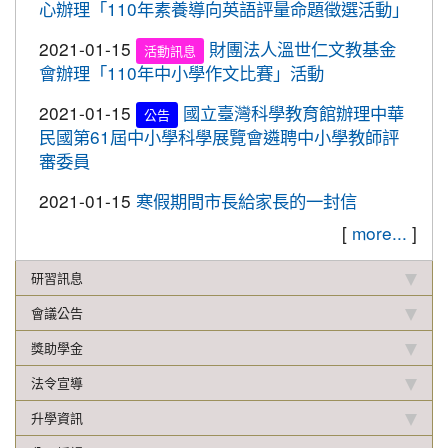
心辦理「110年素養導向英語評量命題徵選活動」
校聯合運動會楊梅區選拔賽成績優異
2021-01-15
財團法人溫世仁文教基金
2019-12-16
本校學生參加2019年名人盃冬季校
活動訊息
賀!
會辦理「110年中小學作文比賽」活動
園圍棋對抗賽成績優異
2019-12-12
108年校內語文競賽 得獎名單(最
2021-01-15
國立臺灣科學教育館辦理中華
重要
公告
新版12.17)
民國第61屆中小學科學展覽會遴聘中小學教師評
審委員
2019-11-27
本校學生參加楊梅盃直排輪溜冰錦
賀!
標賽成績優異
2021-01-15
寒假期間市長給家長的一封信
2019-11-19
恭喜！本校直笛隊參加108學年度
賀!
[
more...
]
桃園市音樂比賽榮獲優等佳績！
研習訊息
2019-11-07
本校學生參加新竹市新豐盃羽球賽
賀!
成績優異
會議公告
2019-10-21
本校學生參加2019年國慶華江盃羽
賀!
獎助學金
球錦標賽成績優異
法令宣導
2019-10-04
本校學生參加108年新北市城市夏
賀!
升學資訊
季盃全國羽球錦標賽成績優異