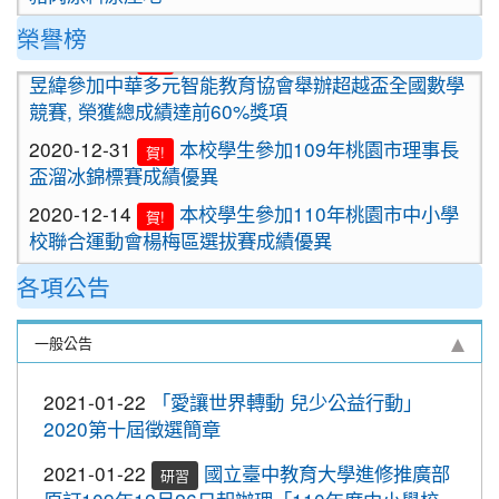
2020-09-24
＜新制上路＞明年起，餐廳應標示豬肉
榮譽榜
2021-01-13
恭喜六年四班宋芸姿、五年四班林
原料原產地。
賀!
昱緯參加中華多元智能教育協會舉辦超越盃全國數學
2020-09-24
＜新制上路＞明年起，貢丸水餃等應標
競賽, 榮獲總成績達前60%獎項
示豬肉原料原產地
2020-12-31
本校學生參加109年桃園市理事長
賀!
2020-09-09
『109年國家防災日演習』地震速
重要
盃溜冰錦標賽成績優異
報演練，臨震應變「趴下、掩護、穩住」
2020-12-14
本校學生參加110年桃園市中小學
『Earthquake Disaster Drill』
賀!
校聯合運動會楊梅區選拔賽成績優異
2020-09-08
車子在走，駕照要有。 交通部及
重要
2020-12-10
本校學生參加2020年名人盃冬季校
桃園市政府關心您！
賀!
各項公告
園圍棋對抗賽 成績優異
2020-09-08
停一下海闊天空，讓一下保百年
重要
2020-11-17
本校學生參加臺北市109年第38屆
身。 交通部及桃園市政府關心您！
賀!
一般公告
中正盃溜冰錦標賽成績優異
2020-09-08
清晨夜晚穿亮衣，運動散步才放
重要
2020-11-16
恭賀本校六年四班學生林恩如參加
心。 交通部與桃園市政府關心您！
2021-01-22
「愛讓世界轉動 兒少公益行動」
賀!
桃園市109年度「3Q達人故事甄選活動」，榮獲EQ
2020第十屆徵選簡章
2020-10-19
節水抗旱全民一起來
類(國小組)第二名
2021-01-22
國立臺中教育大學進修推廣部
2020-10-19
防疫期間勤洗手，更要關緊水龍頭
研習
2020-11-06
本校學生參加2020年壢運盃羽球錦
賀!