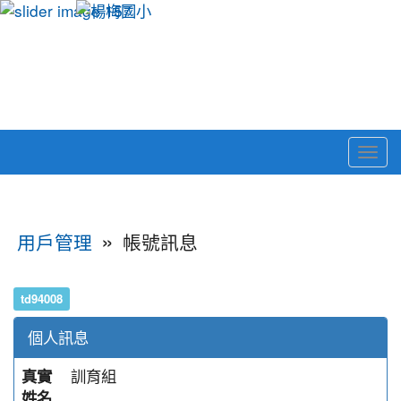
Togg
navi
:::
»
用戶管理
帳號訊息
td94008
個人訊息
訓育組
真實
姓名